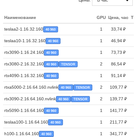
Цены:
Наименование
GPU
Цена, час
TP
teslaa2-1.16.32.160
1
33,74 ₽
40 960
teslaa10-1.16.32.160
1
46,94 ₽
40 960
rtx3090-1.16.24.160
1
73,73 ₽
40 960
rtx3080-2.16.32.160
2
86,54 ₽
40 960
TENSOR
rtx4090-1.16.32.160
1
91,14 ₽
40 960
rtxa5000-2.16.64.160.nvlink
2
109,77 ₽
40 960
TENSOR
rtx3090-2.16.64.160.nvlink
2
139,77 ₽
40 960
TENSOR
rtx5090-1.16.64.160
1
141,77 ₽
40 960
teslaa100-1.16.64.160
1
211,77 ₽
40 960
h100-1.16.64.160
1
341,77 ₽
40 960