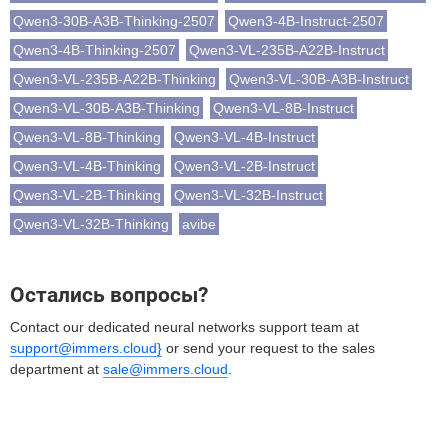
Qwen3-30B-A3B-Thinking-2507
Qwen3-4B-Instruct-2507
Qwen3-4B-Thinking-2507
Qwen3-VL-235B-A22B-Instruct
Qwen3-VL-235B-A22B-Thinking
Qwen3-VL-30B-A3B-Instruct
Qwen3-VL-30B-A3B-Thinking
Qwen3-VL-8B-Instruct
Qwen3-VL-8B-Thinking
Qwen3-VL-4B-Instruct
Qwen3-VL-4B-Thinking
Qwen3-VL-2B-Instruct
Qwen3-VL-2B-Thinking
Qwen3-VL-32B-Instruct
Qwen3-VL-32B-Thinking
avibe
Остались вопросы?
Contact our dedicated neural networks support team at
support@immers.cloud}
or send your request to the sales
department at
sale@immers.cloud
.