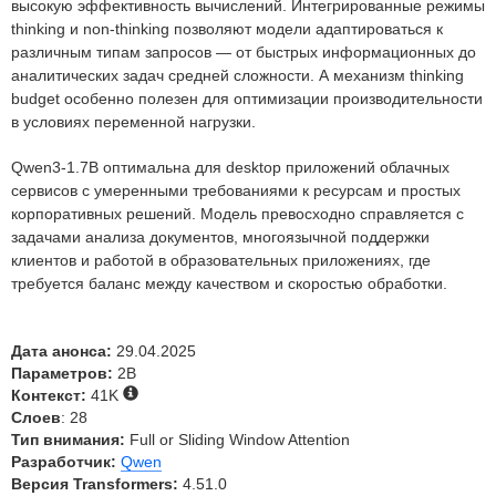
высокую эффективность вычислений. Интегрированные режимы
thinking и non-thinking позволяют модели адаптироваться к
различным типам запросов — от быстрых информационных до
аналитических задач средней сложности. А механизм thinking
budget особенно полезен для оптимизации производительности
в условиях переменной нагрузки.
Qwen3-1.7B оптимальна для desktop приложений облачных
сервисов с умеренными требованиями к ресурсам и простых
корпоративных решений. Модель превосходно справляется с
задачами анализа документов, многоязычной поддержки
клиентов и работой в образовательных приложениях, где
требуется баланс между качеством и скоростью обработки.
Дата анонса:
29.04.2025
Параметров:
2B
Контекст:
41K
Слоев
: 28
Тип внимания:
Full or Sliding Window Attention
Разработчик:
Qwen
Версия Transformers:
4.51.0