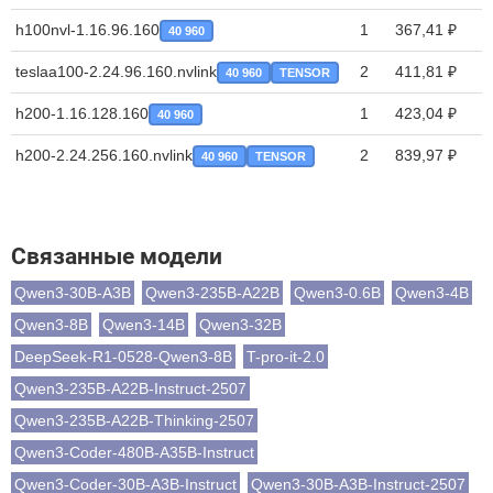
h100nvl-1.16.96.160
1
367,41 ₽
40 960
teslaa100-2.24.96.160.nvlink
2
411,81 ₽
40 960
TENSOR
h200-1.16.128.160
1
423,04 ₽
40 960
h200-2.24.256.160.nvlink
2
839,97 ₽
40 960
TENSOR
Связанные модели
Qwen3-30B-A3B
Qwen3-235B-A22B
Qwen3-0.6B
Qwen3-4B
Qwen3-8B
Qwen3-14B
Qwen3-32B
DeepSeek-R1-0528-Qwen3-8B
T-pro-it-2.0
Qwen3-235B-A22B-Instruct-2507
Qwen3-235B-A22B-Thinking-2507
Qwen3-Coder-480B-A35B-Instruct
Qwen3-Coder-30B-A3B-Instruct
Qwen3-30B-A3B-Instruct-2507