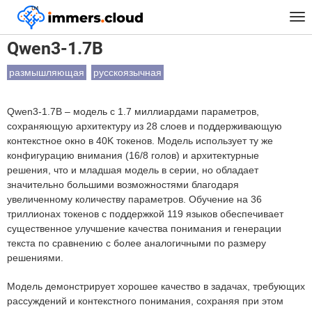
™
Главная
Модели
Qwen3-1.7B
Tog
nav
Qwen3-1.7B
размышляющая
русскоязычная
Qwen3-1.7B – модель с 1.7 миллиардами параметров,
сохраняющую архитектуру из 28 слоев и поддерживающую
контекстное окно в 40K токенов. Модель использует ту же
конфигурацию внимания (16/8 голов) и архитектурные
решения, что и младшая модель в серии, но обладает
значительно большими возможностями благодаря
увеличенному количеству параметров. Обучение на 36
триллионах токенов с поддержкой 119 языков обеспечивает
существенное улучшение качества понимания и генерации
текста по сравнению с более аналогичными по размеру
решениями.
Модель демонстрирует хорошее качество в задачах, требующих
рассуждений и контекстного понимания, сохраняя при этом