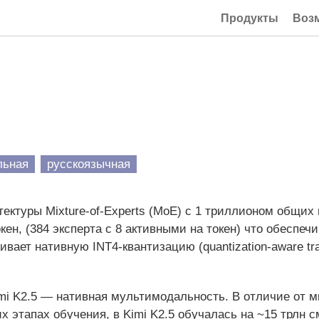
Продукты
Воз
льная
русскоязычная
итектуры Mixture-of-Experts (MoE) с 1 триллионом общих
кен, (384 эксперта с 8 активными на токен) что обеспеч
ает нативную INT4-квантизацию (quantization‑aware tra
mi K2.5 — нативная мультимодальность. В отличие от м
х этапах обучения, в Kimi K2.5 обучалась на ~15 трлн