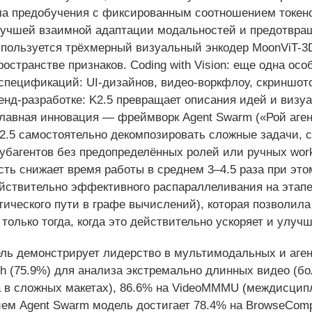
ала предобучения с фиксированным соотношением токен
 лучшей взаимной адаптации модальностей и предотвра
спользуется трёхмерный визуальный энкодер MoonViT-3
остранстве признаков. Coding with Vision: еще одна ос
 спецификаций: UI-дизайнов, видео-воркфлоу, скриншот
енд-разработке: K2.5 превращает описания идей и виз
лавная инновация — фреймворк Agent Swarm («Рой аген
K2.5 самостоятельно декомпозировать сложные задачи, с
убагентов без предопределённых ролей или ручных work
ть снижает время работы в среднем 3–4.5 раза при это
йствительно эффективного распараллеливания на этап
критического пути в графе вычислений), которая позволи
только тогда, когда это действительно ускоряет и улуч
ль демонстрирует лидерство в мультимодальных и аген
h (75.9%) для анализа экстремально длинных видео (бол
 в сложных макетах), 86.6% на VideoMMMU (междисцип
ием Agent Swarm модель достигает 78.4% на BrowseCom