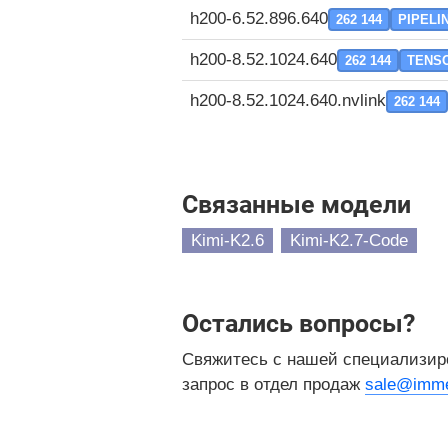
h200-6.52.896.640
262 144
PIPELI
h200-8.52.1024.640
262 144
TENS
h200-8.52.1024.640.nvlink
262 144
Связанные модели
Kimi-K2.6
Kimi-K2.7-Code
Остались вопросы?
Свяжитесь с нашей специализир
запрос в отдел продаж
sale@imme