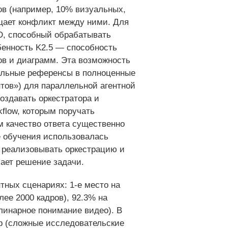
ов (например, 10% визуальных,
щает конфликт между ними. Для
D, способный обрабатывать
обенность K2.5 — способность
ов и диаграмм. Эта возможность
уальные референсы в полноценные
тов») для параллельной агентной
оздавать оркестратора и
flow, которым поручать
м качество ответа существенно
е обучения использовалась
ла реализовывать оркестрацию и
шает решение задачи.
тных сценариях: 1-е место на
ее 2000 кадров), 92.3% на
линарное понимание видео). В
p (сложные исследовательские