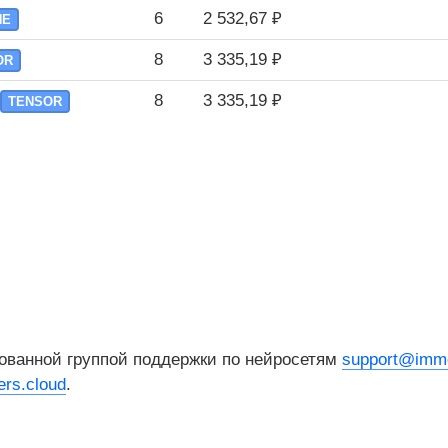
6
2 532,67 ₽
NE
8
3 335,19 ₽
OR
8
3 335,19 ₽
TENSOR
ованной группой поддержки по нейросетям
support@imme
rs.cloud
.