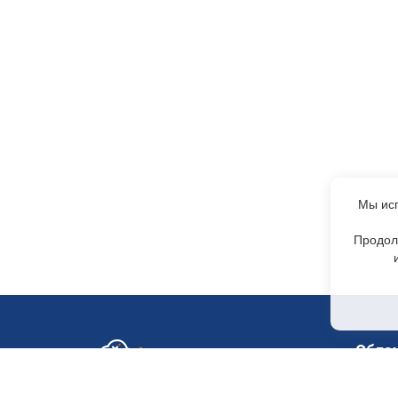
Мы исп
Продол
Обла
GPU-с