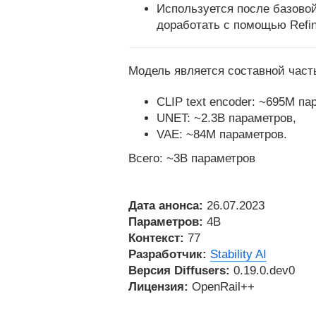
Используется после базово
доработать с помощью Refin
Модель является составной част
CLIP text encoder: ~695M п
UNET: ~2.3B параметров,
VAE: ~84M параметров.
Всего: ~3B параметров
Дата анонса:
26.07.2023
Параметров:
4B
Контекст:
77
Разработчик:
Stability AI
Версия Diffusers:
0.19.0.dev0
Лицензия:
OpenRail++