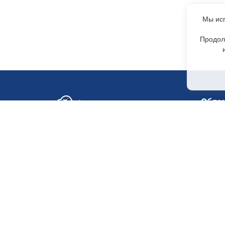
Мы исп
Продол
Обла
GPU-с
Отдел по работе с клиентами
+7 499 110-44-94
H200
@immerscloudsale
H100 
sale@immers.cloud
H100
Техническая поддержка
@immerscloudsupport
RTX 50
support@immers.cloud
RTX 40