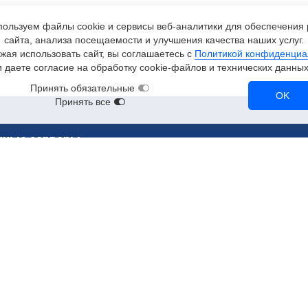
ользуем файлы cookie и сервисы
веб-аналитики
для обеспечения 
сайта, анализа посещаемости и улучшения качества наших услуг.
жая использовать сайт, вы соглашаетесь с
Политикой конфиденциа
и даете согласие на обработку
cookie-файлов
и технических данных
Принять обязательные
OK
Принять все
чные серверы
ерверы
RTX 3090
A2
RTX 3080
Tesla T4
NVL
A100
Tesla V100
RTX A5000
CPU-серверы
90
A10
NVMe-серверы
90
RTX 2080 Ti