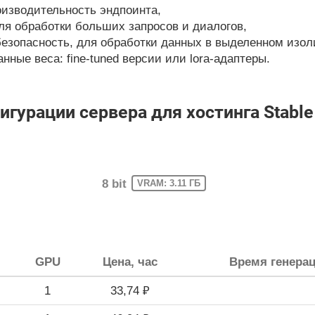
изводительность эндпоинта,
ля обработки больших запросов и диалогов,
езопасность, для обработки данных в выделенном изол
ные веса: fine-tuned версии или lora-адаптеры.
рации сервера для хостинга Stable Di
8 bit
VRAM: 3.11 ГБ
GPU
Цена, час
Время генерац
1
33,74 ₽