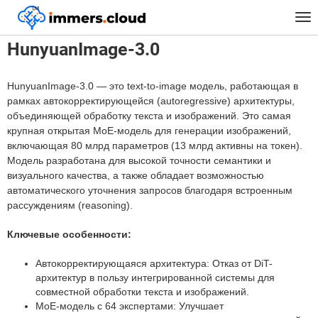
™
Главная
Модели
HunyuanImage-3.0
Tog
nav
HunyuanImage-3.0
HunyuanImage-3.0 — это text-to-image модель, работающая в
рамках автокорректирующейся (autoregressive) архитектуры,
объединяющей обработку текста и изображений. Это самая
крупная открытая MoE-модель для генерации изображений,
включающая 80 млрд параметров (13 млрд активны на токен).
Модель разработана для высокой точности семантики и
визуального качества, а также обладает возможностью
автоматического уточнения запросов благодаря встроенным
рассуждениям (reasoning).
Ключевые особенности:
Автокорректирующаяся архитектура: Отказ от DiT-
архитектур в пользу интегрированной системы для
совместной обработки текста и изображений.
MoE-модель с 64 экспертами: Улучшает