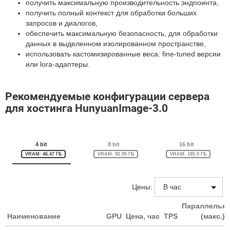
получить максимальную производительность эндпоинта,
получить полный контекст для обработки больших
запросов и диалогов,
обеспечить максимальную безопасность, для обработки
данных в выделенном изолированном пространстве,
использовать кастомизированные веса: fine-tuned версии
или lora-адаптеры.
Рекомендуемые конфигурации сервера
для хостинга HunyuanImage-3.0
4 bit
8 bit
16 bit
VRAM: 46.47 ГБ
VRAM: 92.95 ГБ
VRAM: 185.9 ГБ
Цены:
Параллельн
Наименование
GPU
Цена, час
TPS
(макс.)