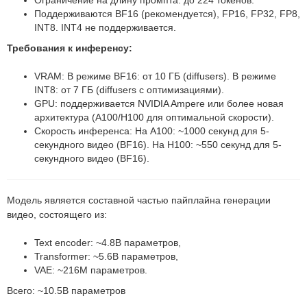
Ограничение на длину промпта: до 224 токенов.
Поддерживаются BF16 (рекомендуется), FP16, FP32, FP8,
INT8. INT4 не поддерживается.
Требования к инференсу:
VRAM: В режиме BF16: от 10 ГБ (diffusers). В режиме
INT8: от 7 ГБ (diffusers с оптимизациями).
GPU: поддерживается NVIDIA Ampere или более новая
архитектура (A100/H100 для оптимальной скорости).
Скорость инференса: На A100: ~1000 секунд для 5-
секундного видео (BF16). На H100: ~550 секунд для 5-
секундного видео (BF16).
Модель является составной частью пайплайна генерации
видео, состоящего из:
Text encoder: ~4.8B параметров,
Transformer: ~5.6B параметров,
VAE: ~216M параметров.
Всего: ~10.5B параметров