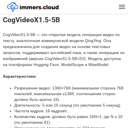
™
Главная
Модели
CogVideoX1.5-5B
Tog
nav
CogVideoX1.5-5B
CogVideoX1.5-5B — это открытая модель генерации видео по
тексту, аналогичная коммерческой модели QingYing. Она
предназначена для создания видео на основе текстовых
запросов, поддерживает английский язык, а также генерацию из
изображений (версия CogVideoX1.5-5B-I2V). Модель доступна
на платформах Hugging Face, ModelScope и WiseModel.
Характеристики:
Разрешение видео: 1360×768 (минимальная сторона 768
пикселей, максимальная ≤1360, соотношение сторон
должно быть кратно 16).
Длительность: 5 или 10 секунд (по умолчанию 5 секунд).
Частота кадров: 16 кадров/с.
Количество кадров: должно быть равно 16N+1, где N ≤ 10
(по умолчанию 81).