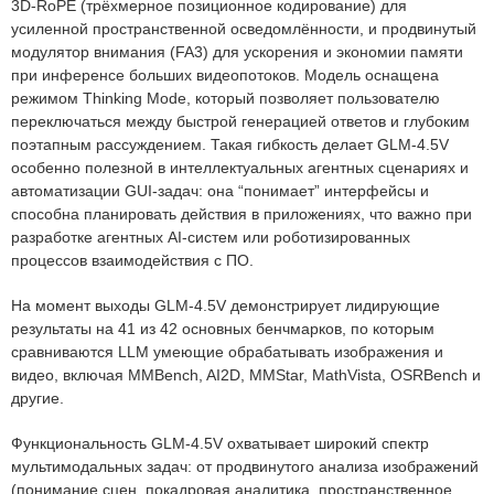
3D-RoPE (трёхмерное позиционное кодирование) для
усиленной пространственной осведомлённости, и продвинутый
модулятор внимания (FA3) для ускорения и экономии памяти
при инференсе больших видеопотоков. Модель оснащена
режимом Thinking Mode, который позволяет пользователю
переключаться между быстрой генерацией ответов и глубоким
поэтапным рассуждением. Такая гибкость делает GLM-4.5V
особенно полезной в интеллектуальных агентных сценариях и
автоматизации GUI-задач: она “понимает” интерфейсы и
способна планировать действия в приложениях, что важно при
разработке агентных AI-систем или роботизированных
процессов взаимодействия с ПО.
На момент выходы GLM-4.5V демонстрирует лидирующие
результаты на 41 из 42 основных бенчмарков, по которым
сравниваются LLM умеющие обрабатывать изображения и
видео, включая MMBench, AI2D, MMStar, MathVista, OSRBench и
другие.
Функциональность GLM-4.5V охватывает широкий спектр
мультимодальных задач: от продвинутого анализа изображений
(понимание сцен, покадровая аналитика, пространственное