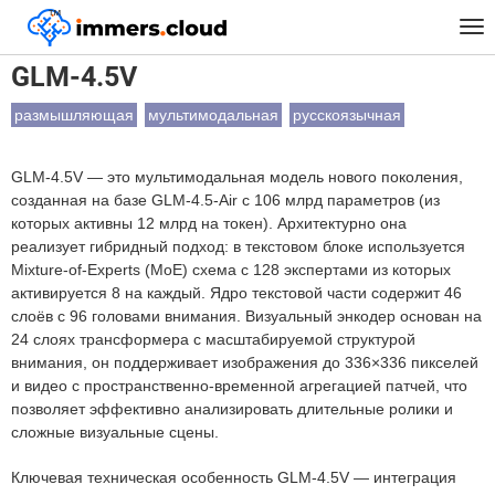
™
Главная
Модели
GLM-4.5V
Tog
nav
GLM-4.5V
размышляющая
мультимодальная
русскоязычная
GLM-4.5V — это мультимодальная модель нового поколения,
созданная на базе GLM-4.5-Air с 106 млрд параметров (из
которых активны 12 млрд на токен). Архитектурно она
реализует гибридный подход: в текстовом блоке используется
Mixture-of-Experts (MoE) схема с 128 экспертами из которых
активируется 8 на каждый. Ядро текстовой части содержит 46
слоёв с 96 головами внимания. Визуальный энкодер основан на
24 слоях трансформера с масштабируемой структурой
внимания, он поддерживает изображения до 336×336 пикселей
и видео с пространственно-временной агрегацией патчей, что
позволяет эффективно анализировать длительные ролики и
сложные визуальные сцены.
Ключевая техническая особенность GLM-4.5V — интеграция