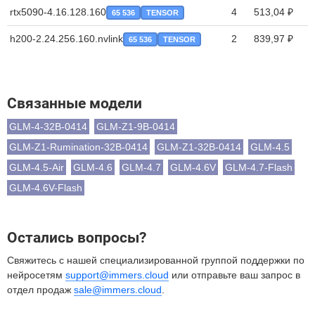
rtx5090-4.16.128.160
4
513,04 ₽
65 536
TENSOR
h200-2.24.256.160.nvlink
2
839,97 ₽
65 536
TENSOR
Связанные модели
GLM-4-32B-0414
GLM-Z1-9B-0414
GLM-Z1-Rumination-32B-0414
GLM-Z1-32B-0414
GLM-4.5
GLM-4.5-Air
GLM-4.6
GLM-4.7
GLM-4.6V
GLM-4.7-Flash
GLM-4.6V-Flash
Остались вопросы?
Свяжитесь с нашей специализированной группой поддержки по
нейросетям
support@immers.cloud
или отправьте ваш запрос в
отдел продаж
sale@immers.cloud
.