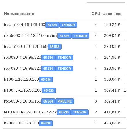
Наименование
GPU
Цена, час
T
teslaa10-4.16.128.160
4
156,24 ₽
65 536
TENSOR
rtxa5000-4.16.128.160.nvlink
4
209,04 ₽
65 536
TENSOR
teslaa100-1.16.128.160
1
223,04 ₽
65 536
rtx3090-4.16.96.320
4
264,96 ₽
65 536
TENSOR
rtx4090-4.16.96.320
4
328,96 ₽
65 536
TENSOR
h100-1.16.128.160
1
353,04 ₽
65 536
h100nvl-1.16.96.160
1
367,41 ₽
12
65 536
rtx5090-3.16.96.160
3
387,41 ₽
65 536
PIPELINE
teslaa100-2.24.96.160.nvlink
2
411,81 ₽
65 536
TENSOR
h200-1.16.128.160
1
423,04 ₽
65 536