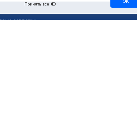
OK
Принять все
чные серверы
ерверы
RTX 3090
A2
RTX 3080
Tesla T4
NVL
A100
Tesla V100
RTX A5000
CPU-серверы
90
A10
NVMe-серверы
90
RTX 2080 Ti
нные серверы (bare metal)
Облачные серверы для рендери