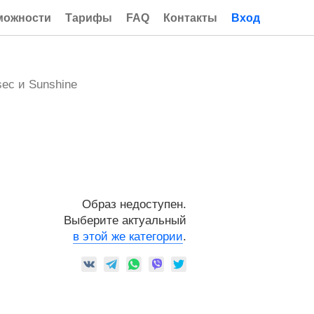
можности
Тарифы
FAQ
Контакты
Вход
ec и Sunshine
Образ недоступен.
Выберите актуальный
в этой же категории
.