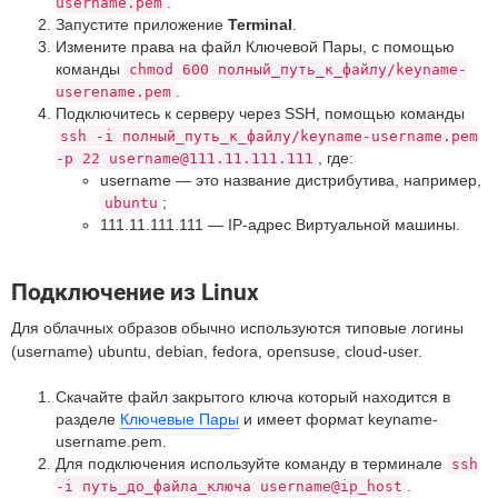
.
username.pem
Запустите приложение
Terminal
.
Измените права на файл Ключевой Пары, с помощью
команды
chmod 600 полный_путь_к_файлу/keyname-
.
userename.pem
Подключитесь к серверу через SSH, помощью команды
ssh -i полный_путь_к_файлу/keyname-username.pem
, где:
-p 22 username@111.11.111.111
username — это название дистрибутива, например,
;
ubuntu
111.11.111.111 — IP-адрес Виртуальной машины.
Подключение из Linux
Для облачных образов обычно используются типовые логины
(username) ubuntu, debian, fedora, opensuse, cloud-user.
Скачайте файл закрытого ключа который находится в
разделе
Ключевые Пары
и имеет формат keyname-
username.pem.
Для подключения используйте команду в терминале
ssh
.
-i путь_до_файла_ключа username@ip_host