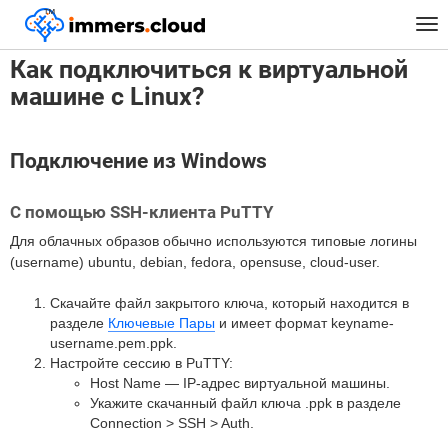
™
Главная
FAQ
Как подключиться к виртуальной машине с Linux?
Tog
nav
Как подключиться к виртуальной
машине с Linux?
Подключение из Windows
С помощью SSH-клиента PuTTY
Для облачных образов обычно используются типовые логины
(username) ubuntu, debian, fedora, opensuse, cloud-user.
Скачайте файл закрытого ключа, который находится в
разделе
Ключевые Пары
и имеет формат keyname-
username.pem.ppk.
Настройте сессию в PuTTY:
Host Name — IP-адрес виртуальной машины.
Укажите скачанный файл ключа .ppk в разделе
Connection > SSH > Auth.