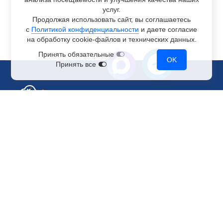
услуг.
Продолжая использовать сайт, вы соглашаетесь
с
Политикой конфиденциальности
и даете согласие
на обработку
cookie-файлов
и технических данных.
Принять обязательные
OK
Принять все
Отдел по работе с клиентами
+7 499 110-44-94
@immerscloudsale
sale@immers.cloud
Техническая поддержка
@immerscloudsupport
support@immers.cloud
Наше комьюнити