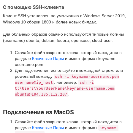
С помощью SSH-клиента
Клиент SSH установлен по умолчанию в Windows Server 2019,
Windows 10 сборки 1809 и более новых билдах.
Для облачных образов обычно используются типовые логины
(username) ubuntu, debian, fedora, opensuse, cloud-user.
Скачайте файл закрытого ключа, который находится в
разделе
Ключевые Пары
и имеет формат keyname-
username.pem.
Для подключения используйте в командной строке или
powershell команду
ssh -i keyname-username.pem
, например,
username@ip_host
ssh -i
C:\Users\YourUserName\keyname-username.pem
.
ubuntu@194.135.112.207
Подключение из MacOS
Скачайте файл закрытого ключа, который находится в
разделе
Ключевые Пары
и имеет формат
keyname-