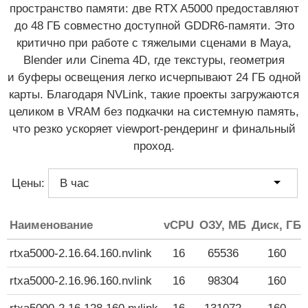
пространство памяти: две RTX A5000 предоставляют
до 48 ГБ
совместно доступной
GDDR6-памяти.
Это
критично при работе с тяжелыми сценами в Maya,
Blender или Cinema 4D, где текстуры, геометрия
и буферы освещения легко исчерпывают 24 ГБ одной
карты. Благодаря NVLink, такие проекты загружаются
целиком в VRAM без подкачки на системную память,
что резко ускоряет
viewport-рендеринг
и финальный
проход.
Цены:
Наименование
vCPU
ОЗУ, МБ
Диск, ГБ
rtxa5000-2.16.64.160.nvlink
16
65536
160
rtxa5000-2.16.96.160.nvlink
16
98304
160