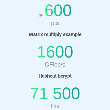
600
до
pts
Matrix multiply example
1600
GFlop/s
Hashcat bcrypt
71 500
H/s