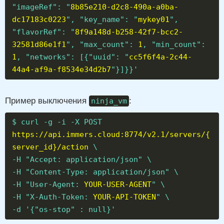
"imageRef": "
8b85e210-d2c8-490a-a0ba-
dc17183c0223
", "key_name": "
mykey01
",
"flavorRef": "
8f9a148d-b258-42f7-bcc2-
32581d86e1f1
", "max_count":
1
, "min_count":
1
, "networks": [{"uuid": "
cc5f6f4a-2c44-
44a4-af9a-f8534e34d2b7
"}]}}'
Пример выключения
:
ninja_vm
$ curl -g -i -X POST
https://api.immers.cloud:8774/v2.1/servers/{
server_id}/action
\
-H "Accept: application/json" \
-H "Content-Type: application/json" \
-H "User-Agent:
YOUR-USER-AGENT
" \
-H "X-Auth-Token:
YOUR-API-TOKEN
" \
-d '{"os-stop" : null}'