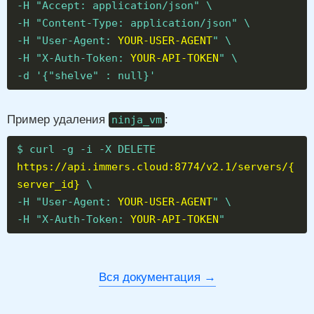
-H "Accept: application/json" \
-H "Content-Type: application/json" \
-H "User-Agent:
YOUR-USER-AGENT
" \
-H "X-Auth-Token:
YOUR-API-TOKEN
" \
-d '{"shelve" : null}'
Пример удаления
:
ninja_vm
$ curl -g -i -X DELETE
https://api.immers.cloud:8774/v2.1/servers/{
server_id}
\
-H "User-Agent:
YOUR-USER-AGENT
" \
-H "X-Auth-Token:
YOUR-API-TOKEN
"
Вся документация