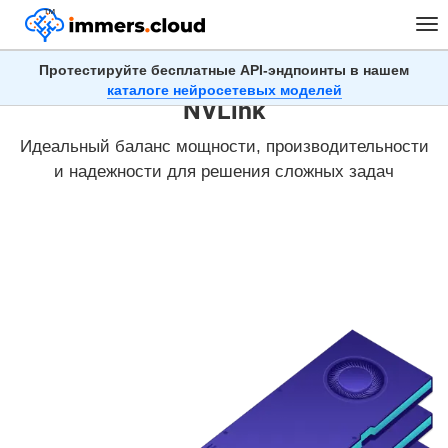
™
Tog
nav
Протестируйте бесплатные API-эндпоинты в нашем
Облачные серверы с RTX A5000 с
каталоге нейросетевых моделей
NVLink
Идеальный баланс мощности, производительности
и надежности для решения сложных задач