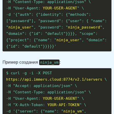
-H "Content-Type: application/json" \
-H "User-Agent:
YOUR-USER-AGENT
" \
-d '{"auth": {"identity": {"methods":
["password"], "password": {"user": { "name":
"
ninja_user
", "password": "
ninja_password
",
"domain": {"id": "default"}}}}, "scope":
{"project": {"name": "
ninja_user
", "domain":
{"id": "default"}}}}}'
Пример создания
:
ninja_vm
$ curl -g -i -X POST
https://api.immers.cloud:8774/v2.1/servers
\
-H "Accept: application/json" \
-H "Content-Type: application/json" \
-H "User-Agent:
YOUR-USER-AGENT
" \
-H "X-Auth-Token:
YOUR-API-TOKEN
" \
-d '{"server": {"name": "
ninja_vm
",