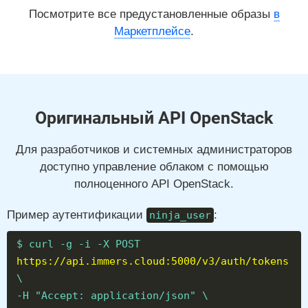
Посмотрите все предустановленные образы
в
Маркетплейсе
.
Оригинальный API OpenStack
Для разработчиков и системных администраторов
доступно управление облаком с помощью
полноценного API OpenStack.
Пример аутентификации
:
ninja_user
$ curl -g -i -X POST
https://api.immers.cloud:5000/v3/auth/tokens
\
-H "Accept: application/json" \