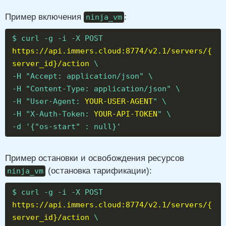
Пример включения
:
ninja_vm
$ curl -g -i -X POST
https://api.immers.cloud:8774/v2.1/servers/{
server_id}/action
\
-H "Accept: application/json" \
-H "Content-Type: application/json" \
-H "User-Agent:
YOUR-USER-AGENT
" \
-H "X-Auth-Token:
YOUR-API-TOKEN
" \
-d '{"os-start" : null}'
Пример остановки и освобождения ресурсов
(остановка тарификации):
ninja_vm
$ curl -g -i -X POST
https://api.immers.cloud:8774/v2.1/servers/{
server_id}/action
\