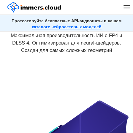
™
Tog
nav
Протестируйте бесплатные API-эндпоинты в нашем
Облачные серверы с RTX 5090
каталоге нейросетевых моделей
Максимальная производительность ИИ с FP4 и
DLSS 4. Оптимизирован для neural-шейдеров.
Создан для самых сложных геометрий