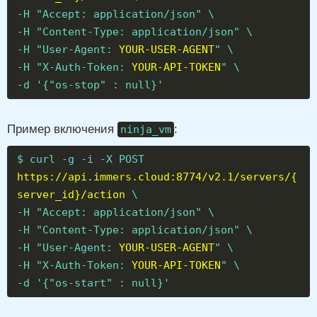
-H "Accept: application/json" \
-H "Content-Type: application/json" \
-H "User-Agent:
YOUR-USER-AGENT
" \
-H "X-Auth-Token:
YOUR-API-TOKEN
" \
-d '{"os-stop" : null}'
Пример включения
:
ninja_vm
$ curl -g -i -X POST
https://api.immers.cloud:8774/v2.1/servers/{
server_id}/action
\
-H "Accept: application/json" \
-H "Content-Type: application/json" \
-H "User-Agent:
YOUR-USER-AGENT
" \
-H "X-Auth-Token:
YOUR-API-TOKEN
" \
-d '{"os-start" : null}'