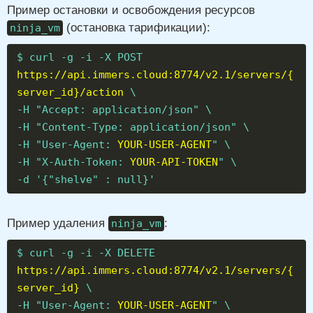
Пример остановки и освобождения ресурсов
(остановка тарификации):
ninja_vm
$ curl -g -i -X POST
https://api.immers.cloud:8774/v2.1/servers/{
server_id}/action
\
-H "Accept: application/json" \
-H "Content-Type: application/json" \
-H "User-Agent:
YOUR-USER-AGENT
" \
-H "X-Auth-Token:
YOUR-API-TOKEN
" \
-d '{"shelve" : null}'
Пример удаления
:
ninja_vm
$ curl -g -i -X DELETE
https://api.immers.cloud:8774/v2.1/servers/{
server_id}
\
-H "User-Agent:
YOUR-USER-AGENT
" \