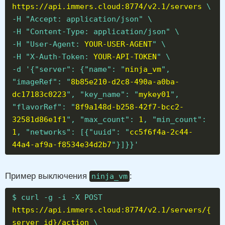
https://api.immers.cloud:8774/v2.1/servers
\
-H "Accept: application/json" \
-H "Content-Type: application/json" \
-H "User-Agent:
YOUR-USER-AGENT
" \
-H "X-Auth-Token:
YOUR-API-TOKEN
" \
-d '{"server": {"name": "
ninja_vm
",
"imageRef": "
8b85e210-d2c8-490a-a0ba-
dc17183c0223
", "key_name": "
mykey01
",
"flavorRef": "
8f9a148d-b258-42f7-bcc2-
32581d86e1f1
", "max_count":
1
, "min_count":
1
, "networks": [{"uuid": "
cc5f6f4a-2c44-
44a4-af9a-f8534e34d2b7
"}]}}'
Пример выключения
:
ninja_vm
$ curl -g -i -X POST
https://api.immers.cloud:8774/v2.1/servers/{
server_id}/action
\