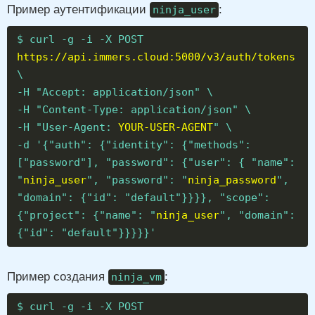
Пример аутентификации
:
ninja_user
$ curl -g -i -X POST
https://api.immers.cloud:5000/v3/auth/tokens
\
-H "Accept: application/json" \
-H "Content-Type: application/json" \
-H "User-Agent:
YOUR-USER-AGENT
" \
-d '{"auth": {"identity": {"methods":
["password"], "password": {"user": { "name":
"
ninja_user
", "password": "
ninja_password
",
"domain": {"id": "default"}}}}, "scope":
{"project": {"name": "
ninja_user
", "domain":
{"id": "default"}}}}}'
Пример создания
:
ninja_vm
$ curl -g -i -X POST