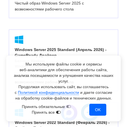
Чистый образ Windows Server 2025 с
возможностями рабочего стола
Windows Server 2025 Standard (Апрель 2026) -
GameReady Драйвер
Базовые Windows
Мы используем файлы cookie и сервисы
Windows Server 2025
веб-аналитики
для обеспечения работы сайта,
анализа посещаемости и улучшения качества наших
Чистый образ Windows Server 2025 с
услуг.
возможностями рабочего стола
Продолжая использовать сайт, вы соглашаетесь
с
Политикой конфиденциальности
и даете согласие
на обработку
cookie-файлов
и технических данных.
Принять обязательные
OK
Принять все
Windows Server 2022 Standard (Февраль 2026) -