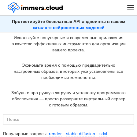
™
Главная
Предустановленные Образы
Tog
nav
Предустановленные образы
Протестируйте бесплатные API-эндпоинты в нашем
каталоге нейросетевых моделей
Используйте популярные и современные приложения
в качестве эффективных инструментов для организации
вашего проекта.
Экономьте время с помощью предварительно
настроенных образов, в которых уже установлены все
необходимые компоненты.
Забудьте про ручную загрузку и установку программного
обеспечения — просто разверните виртуальный сервер
с готовым образом.
Популярные запросы:
render
stable diffusion
sdxl