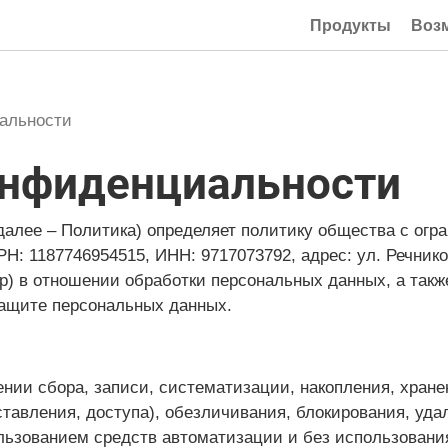
Продукты
Воз
альности
онфиденциальности
алее – Политика) определяет политику общества с огр
87746954515, ИНН: 9717073792, адрес: ул. Речников, д. 
ор) в отношении обработки персональных данных, а такж
защите персональных данных.
ении сбора, записи, систематизации, накопления, хране
ставления, доступа), обезличивания, блокирования, уд
ьзованием средств автоматизации и без использования 