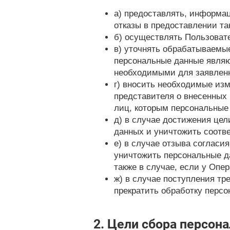
а) предоставлять, информа
отказы в предоставлении т
б) осуществлять Пользоват
в) уточнять обрабатываемы
персональные данные являю
необходимыми для заявленн
г) вносить необходимые изм
представителя о внесенных
лиц, которым персональные
д) в случае достижения це
данных и уничтожить соотв
е) в случае отзыва согласи
уничтожить персональные д
также в случае, если у Опе
ж) в случае поступления тр
прекратить обработку перс
2. Цели сбора персон