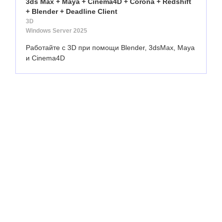
3ds Max + Maya + Cinema4D + Corona + Redshift
+ Blender + Deadline Client
3D
Windows Server 2025
Работайте с 3D при помощи Blender, 3dsMax, Maya
и Cinema4D