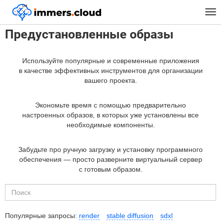
™
Главная
Предустановленные Образы
Windows
3D
Tog
nav
Предустановленные образы
Используйте популярные и современные приложения
в качестве эффективных инструментов для организации
вашего проекта.
Экономьте время с помощью предварительно
настроенных образов, в которых уже установлены все
необходимые компоненты.
Забудьте про ручную загрузку и установку программного
обеспечения — просто разверните виртуальный сервер
с готовым образом.
Популярные запросы:
render
stable diffusion
sdxl