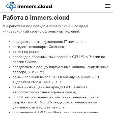
™
Главная
Работа в immers.cloud
Tog
nav
Работа в immers.cloud
Мы работаем под брендом immers.cloud и создаем
инновационный сервис облачных вычислений.
официально аккредитованная IT-компания;
резидент технопарка Сколково;
4+ лет на рынке;
провайдер облачных вычислений с GPU #2 в России по
версии CNews;
предлагаем в аренду виртуальные машины, выделенные
сервера, VDS/VPS;
самый большой выбор GPU в аренду на рынке – 10+
видов карт Nvidia Tesla и RTX;
самые низкие цены на аренду GPU, включая
непрофессиональные игровые карты;
5 000+ наших клиентов - компании, занимающиеся
разработкой AI, ML, 3D-рендером, отмечают нашу
уникальность и эффективность;
оригинальный API OpenStack, внутренняя команда