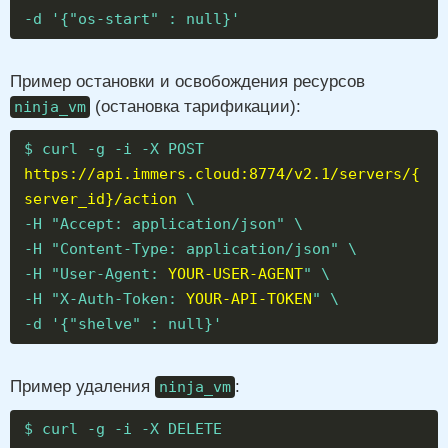
-d '{"os-start" : null}'
Пример остановки и освобождения ресурсов
(остановка тарификации):
ninja_vm
$ curl -g -i -X POST
https://api.immers.cloud:8774/v2.1/servers/{
server_id}/action
\
-H "Accept: application/json" \
-H "Content-Type: application/json" \
-H "User-Agent:
YOUR-USER-AGENT
" \
-H "X-Auth-Token:
YOUR-API-TOKEN
" \
-d '{"shelve" : null}'
Пример удаления
:
ninja_vm
$ curl -g -i -X DELETE