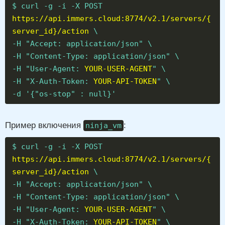
$ curl -g -i -X POST
https://api.immers.cloud:8774/v2.1/servers/{
server_id}/action
\
-H "Accept: application/json" \
-H "Content-Type: application/json" \
-H "User-Agent:
YOUR-USER-AGENT
" \
-H "X-Auth-Token:
YOUR-API-TOKEN
" \
-d '{"os-stop" : null}'
Пример включения
:
ninja_vm
$ curl -g -i -X POST
https://api.immers.cloud:8774/v2.1/servers/{
server_id}/action
\
-H "Accept: application/json" \
-H "Content-Type: application/json" \
-H "User-Agent:
YOUR-USER-AGENT
" \
-H "X-Auth-Token:
YOUR-API-TOKEN
" \