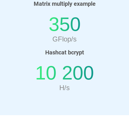
Matrix multiply example
350
GFlop/s
Hashcat bcrypt
10 200
H/s