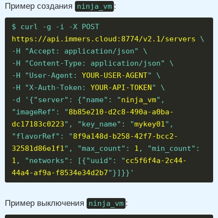
Пример создания
:
ninja_vm
$ curl -g -i -X POST
https://api.immers.cloud:8774/v2.1/servers
\
-H "Accept: application/json" \
-H "Content-Type: application/json" \
-H "User-Agent:
YOUR-USER-AGENT
" \
-H "X-Auth-Token:
YOUR-API-TOKEN
" \
-d '{"server": {"name": "
ninja_vm
",
"imageRef": "
8b85e210-d2c8-490a-a0ba-
dc17183c0223
", "key_name": "
mykey01
",
"flavorRef": "
8f9a148d-b258-42f7-bcc2-
32581d86e1f1
", "max_count":
1
, "min_count":
1
, "networks": [{"uuid": "
cc5f6f4a-2c44-
44a4-af9a-f8534e34d2b7
"}]}}'
Пример выключения
:
ninja_vm