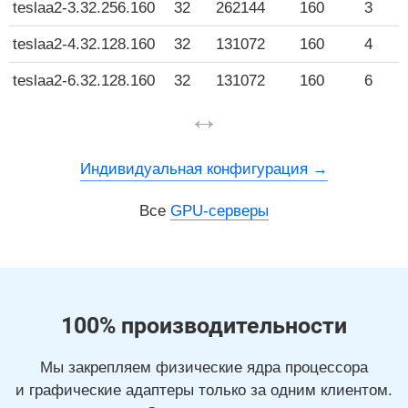
teslaa2-3.32.256.160
32
262144
160
3
1
teslaa2-4.32.128.160
32
131072
160
4
1
teslaa2-6.32.128.160
32
131072
160
6
1
↔
Индивидуальная конфигурация
Все
GPU-серверы
100% производительности
Мы закрепляем физические ядра процессора
и графические адаптеры только за одним клиентом.