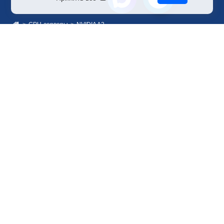
GPU-серверы
NVIDIA A2
Отдел по работе с клиентами
+7 499 110-44-94
@immerscloudsale
sale@immers.cloud
Техническая поддержка
@immerscloudsupport
support@immers.cloud
Наше комьюнити
ИИ-сообщество
Рендеринг и VFX