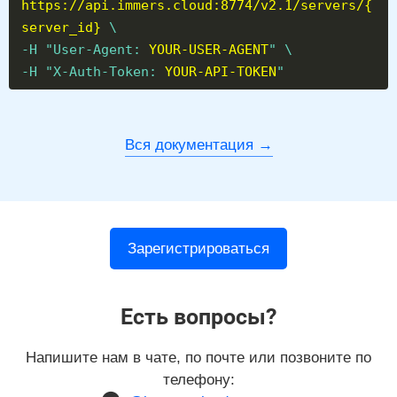
https://api.immers.cloud:8774/v2.1/servers/{
server_id}
\
-H "User-Agent:
YOUR-USER-AGENT
" \
-H "X-Auth-Token:
YOUR-API-TOKEN
"
Вся документация
Зарегистрироваться
Есть вопросы?
Напишите нам в чате, по почте или позвоните по
телефону: