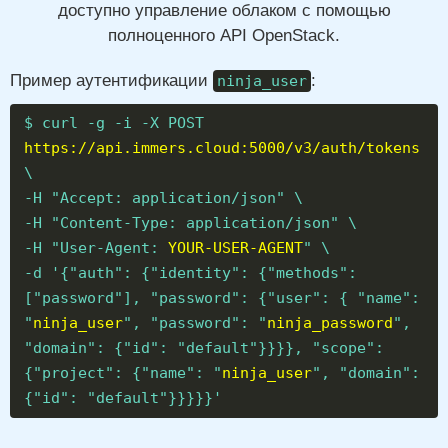
доступно управление облаком с помощью
полноценного API OpenStack.
Пример аутентификации
:
ninja_user
$ curl -g -i -X POST
https://api.immers.cloud:5000/v3/auth/tokens
\
-H "Accept: application/json" \
-H "Content-Type: application/json" \
-H "User-Agent:
YOUR-USER-AGENT
" \
-d '{"auth": {"identity": {"methods":
["password"], "password": {"user": { "name":
"
ninja_user
", "password": "
ninja_password
",
"domain": {"id": "default"}}}}, "scope":
{"project": {"name": "
ninja_user
", "domain":
{"id": "default"}}}}}'