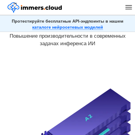
™
Tog
nav
Протестируйте бесплатные API-эндпоинты в нашем
Облачные серверы с Tesla A2
каталоге нейросетевых моделей
Повышение производительности в современных
задачах инференса ИИ