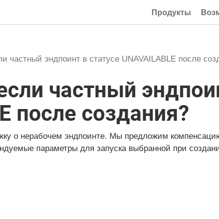
Продукты
Воз
сли частный эндпоинт в статусе UNAVAILABLE после соз
 если частный эндпои
E после создания?
жку о нерабочем эндпоинте. Мы предложим компенсацию
ндуемые параметры для запуска выбранной при создани