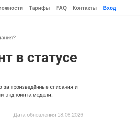
можности
Тарифы
FAQ
Контакты
Вход
дания?
нт в статусе
 за произведённые списания и
и эндпоинта модели.
Дата обновления
18.06.2026