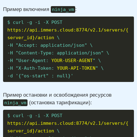
Пример включения
:
ninja_vm
$ curl -g -i -X POST
https://api.immers.cloud:8774/v2.1/servers/{
server_id}/action
\
-H "Accept: application/json" \
-H "Content-Type: application/json" \
-H "User-Agent:
YOUR-USER-AGENT
" \
-H "X-Auth-Token:
YOUR-API-TOKEN
" \
-d '{"os-start" : null}'
Пример остановки и освобождения ресурсов
(остановка тарификации):
ninja_vm
$ curl -g -i -X POST
https://api.immers.cloud:8774/v2.1/servers/{
server_id}/action
\