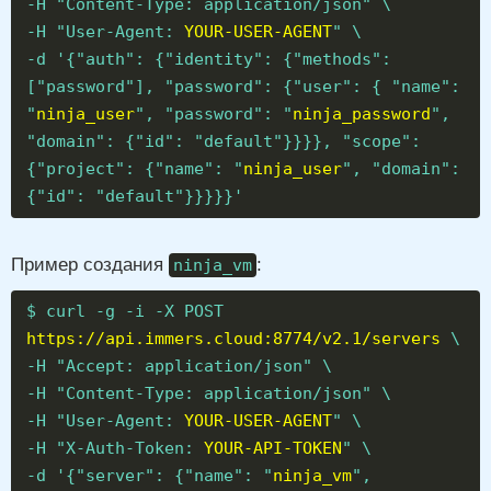
-H "Content-Type: application/json" \
-H "User-Agent:
YOUR-USER-AGENT
" \
-d '{"auth": {"identity": {"methods":
["password"], "password": {"user": { "name":
"
ninja_user
", "password": "
ninja_password
",
"domain": {"id": "default"}}}}, "scope":
{"project": {"name": "
ninja_user
", "domain":
{"id": "default"}}}}}'
Пример создания
:
ninja_vm
$ curl -g -i -X POST
https://api.immers.cloud:8774/v2.1/servers
\
-H "Accept: application/json" \
-H "Content-Type: application/json" \
-H "User-Agent:
YOUR-USER-AGENT
" \
-H "X-Auth-Token:
YOUR-API-TOKEN
" \
-d '{"server": {"name": "
ninja_vm
",