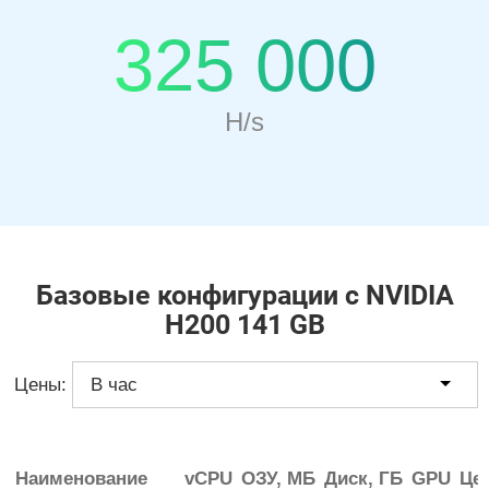
325 000
H/s
Базовые конфигурации с NVIDIA
H200 141 GB
Цены:
Наименование
vCPU
ОЗУ, МБ
Диск, ГБ
GPU
Цен