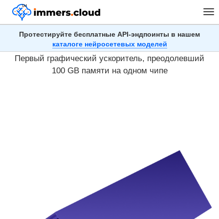
™
Tog
nav
Протестируйте бесплатные API-эндпоинты в нашем
Облачные серверы с NVIDIA H200
каталоге нейросетевых моделей
Первый графический ускоритель, преодолевший
100 GB памяти на одном чипе