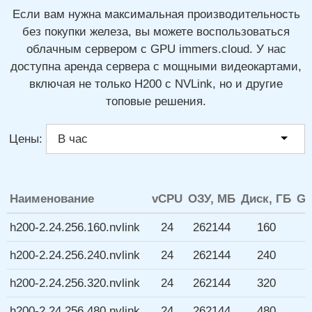
Если вам нужна максимальная производительность
без покупки железа, вы можете воспользоваться
облачным сервером с GPU
immers.cloud.
У нас
доступна аренда сервера с мощными видеокартами,
включая не только H200 с NVLink,
но и другие
топовые решения.
Цены:
Наименование
vCPU
ОЗУ, МБ
Диск, ГБ
G
h200-2.24.256.160.nvlink
24
262144
160
h200-2.24.256.240.nvlink
24
262144
240
h200-2.24.256.320.nvlink
24
262144
320
h200-2.24.256.480.nvlink
24
262144
480