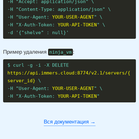
-H "Accept: application/json" \
-H "Content-Type: application/json" \
-H "User-Agent:
YOUR-USER-AGENT
" \
-H "X-Auth-Token:
YOUR-API-TOKEN
" \
-d '{"shelve" : null}'
Пример удаления
:
ninja_vm
$ curl -g -i -X DELETE
https://api.immers.cloud:8774/v2.1/servers/{
server_id}
\
-H "User-Agent:
YOUR-USER-AGENT
" \
-H "X-Auth-Token:
YOUR-API-TOKEN
"
Вся документация