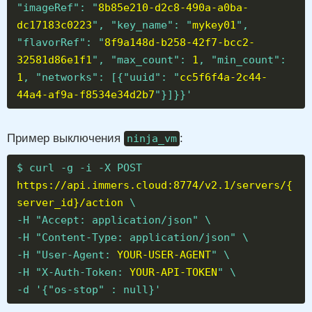
"imageRef": "
8b85e210-d2c8-490a-a0ba-
dc17183c0223
", "key_name": "
mykey01
",
"flavorRef": "
8f9a148d-b258-42f7-bcc2-
32581d86e1f1
", "max_count":
1
, "min_count":
1
, "networks": [{"uuid": "
cc5f6f4a-2c44-
44a4-af9a-f8534e34d2b7
"}]}}'
Пример выключения
:
ninja_vm
$ curl -g -i -X POST
https://api.immers.cloud:8774/v2.1/servers/{
server_id}/action
\
-H "Accept: application/json" \
-H "Content-Type: application/json" \
-H "User-Agent:
YOUR-USER-AGENT
" \
-H "X-Auth-Token:
YOUR-API-TOKEN
" \
-d '{"os-stop" : null}'