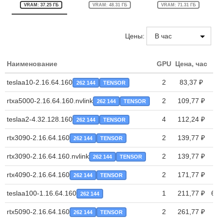
VRAM: 37.25 ГБ
VRAM: 48.31 ГБ
VRAM: 71.31 ГБ
Цены:
Наименование
GPU
Цена, час
T
teslaa10-2.16.64.160
2
83,37 ₽
262 144
TENSOR
rtxa5000-2.16.64.160.nvlink
2
109,77 ₽
262 144
TENSOR
teslaa2-4.32.128.160
4
112,24 ₽
262 144
TENSOR
rtx3090-2.16.64.160
2
139,77 ₽
262 144
TENSOR
rtx3090-2.16.64.160.nvlink
2
139,77 ₽
262 144
TENSOR
rtx4090-2.16.64.160
2
171,77 ₽
262 144
TENSOR
teslaa100-1.16.64.160
1
211,77 ₽
6
262 144
rtx5090-2.16.64.160
2
261,77 ₽
262 144
TENSOR