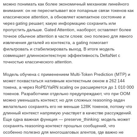
можно понимать как более экономичный механизм линейного
внимания: он не пересчитывает все попарные связи токенов как
классическое attention, а обновляет компактное состояние и
через gating решает, какую информацию сохранить или
пропустить дальше. Gated Attention, наоборот, оставляет более
точное обычное attention в части слоев: оно полезно для явного
извлечения деталей из контекста, а gating помогает
фильтровать и стабилизировать выход. В итоге модель
совмещает длинноконтекстную эффективность DeltaNet с
точностью классического attention.
Модель обучена с применением Multi-Token Prediction (MTP) и
может похвастаться нативным контекстным окном в 262 144
токена, а через RoPE/YaRN scaling он расширяется до 1 010 000
токенов. Разработчики отдельно предупреждают, что при OOM
можно уменьшать контекст, но для сложных reasoning-задач
желательно сохранять его не меньше 128K токенов, потому что
длинный контекст напрямую участвует в качестве рассуждений.
Еще одна важная функция — preserve_thinking: модель может
сохранять reasoning-контекст прошлых сообщений, что
особенно полезно для многошаговых агентов, где важно не