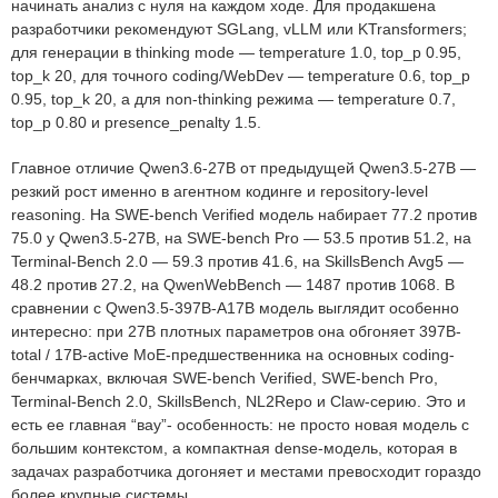
начинать анализ с нуля на каждом ходе. Для продакшена
разработчики рекомендуют SGLang, vLLM или KTransformers;
для генерации в thinking mode — temperature 1.0, top_p 0.95,
top_k 20, для точного coding/WebDev — temperature 0.6, top_p
0.95, top_k 20, а для non-thinking режима — temperature 0.7,
top_p 0.80 и presence_penalty 1.5.
Главное отличие Qwen3.6-27B от предыдущей Qwen3.5-27B —
резкий рост именно в агентном кодинге и repository-level
reasoning. На SWE-bench Verified модель набирает 77.2 против
75.0 у Qwen3.5-27B, на SWE-bench Pro — 53.5 против 51.2, на
Terminal-Bench 2.0 — 59.3 против 41.6, на SkillsBench Avg5 —
48.2 против 27.2, на QwenWebBench — 1487 против 1068. В
сравнении с Qwen3.5-397B-A17B модель выглядит особенно
интересно: при 27B плотных параметров она обгоняет 397B-
total / 17B-active MoE-предшественника на основных coding-
бенчмарках, включая SWE-bench Verified, SWE-bench Pro,
Terminal-Bench 2.0, SkillsBench, NL2Repo и Claw-серию. Это и
есть ее главная “вау”- особенность: не просто новая модель с
большим контекстом, а компактная dense-модель, которая в
задачах разработчика догоняет и местами превосходит гораздо
более крупные системы.