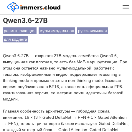
™
Главная
Модели
Qwen3.6-27B
Tog
nav
Qwen3.6-27B
размышляющая
мультимодальная
русскоязычная
для кодинга
Qwen3.6-27B — открытая 27B-модель семейства Qwen3.6,
выпущенная как плотная, то есть без MoE-маршрутизации. При
этом она остается нативно мультимодальной: работает с
текстом, изображениями и видео, поддерживает reasoning в
thinking mode и прямые ответы в non-thinking mode. Базовая
версия опубликована в BF16, а также есть официальная FP8-
квантизованная версия, ее метрики почти идентичны базовой
модели.
Главная особенность архитектуры — гибридная схема
внимания: 16 × (3 × Gated DeltaNet → FFN + 1 × Gated Attention
→ FFN), то есть три четверти блоков используют Gated DeltaNet,
а каждый четвертый блок — Gated Attention. Gated DeltaNet