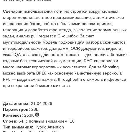
Сценарии использования логично строятся вокруг сильных
сторон модели: агентное программирование, автоматическое
исправление багов, работа с большими репозиториями,
генерация и доработка фронтенда, выполнение терминальных
задач, анализ pull request и CI-ошибок. За счет
мультимодальности модель подходит для разбора скриншотов
интерфейсов, макетов, диаграмм, OCR-документов, видео и
visual QA, а за счет длинного контекста — для анализа больших
кодовых баз, технической документации, RAG-сценариев и
многошаговых корпоративных ассистентов. Для self-hosting
можно выбирать BF16 как основную качественную версию, а
FP8 — когда важны память, throughput и стоимость инференса
при сохранении близкого качества.
Дата анонса:
21.04.2026
Параметров:
28B
Контекст:
263K
Слоев
: 64, с полным вниманием: 16
Тип внимания:
Hybrid Attention