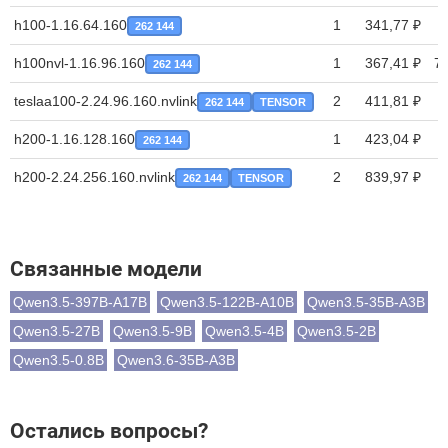
h100-1.16.64.160
1
341,77 ₽
262 144
h100nvl-1.16.96.160
1
367,41 ₽
7
262 144
teslaa100-2.24.96.160.nvlink
2
411,81 ₽
262 144
TENSOR
h200-1.16.128.160
1
423,04 ₽
262 144
h200-2.24.256.160.nvlink
2
839,97 ₽
262 144
TENSOR
Связанные модели
Qwen3.5-397B-A17B
Qwen3.5-122B-A10B
Qwen3.5-35B-A3B
Qwen3.5-27B
Qwen3.5-9B
Qwen3.5-4B
Qwen3.5-2B
Qwen3.5-0.8B
Qwen3.6-35B-A3B
Остались вопросы?