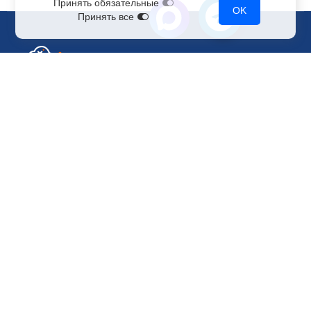
Принять обязательные
OK
Принять все
Отдел по работе с клиентами
+7 499 110-44-94
@immerscloudsale
sale@immers.cloud
Техническая поддержка
@immerscloudsupport
support@immers.cloud
Наше комьюнити
ИИ-сообщество
Рендеринг и VFX