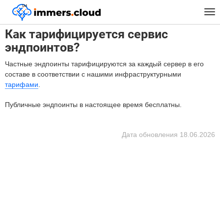
™
Главная
FAQ
Как тарифицируется сервис эндпоинтов?
Tog
nav
Как тарифицируется сервис
эндпоинтов?
Частные эндпоинты тарифицируются за каждый сервер в его
составе в соответствии с нашими инфраструктурными
тарифами
.
Публичные эндпоинты в настоящее время бесплатны.
Дата обновления
18.06.2026