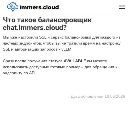
™
Главная
FAQ
Что такое балансировщик chat.immers.cloud?
Tog
nav
Что такое балансировщик
chat.immers.cloud?
Мы уже настроили SSL и сервис балансировки для каждого из
частных эндпоинтов, чтобы вы не тратили время на настройку
SSL и авторизацию запросов к vLLM.
Сразу после получения статуса
AVAILABLE
вы можете
использовать доступные готовые примеры для обращения к
эндпоинту по API.
Дата обновления
18.06.2026