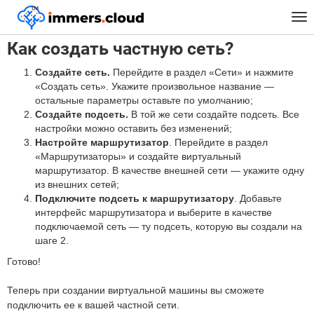
™
Главная
FAQ
Как создать частную сеть?
Tog
nav
Как создать частную сеть?
Создайте сеть.
Перейдите в раздел «Сети» и нажмите
«Создать сеть». Укажите произвольное название —
остальные параметры оставьте по умолчанию;
Создайте подсеть.
В той же сети создайте подсеть. Все
настройки можно оставить без изменений;
Настройте маршрутизатор
. Перейдите в раздел
«Маршрутизаторы» и создайте виртуальный
маршрутизатор. В качестве внешней сети — укажите одну
из внешних сетей;
Подключите подсеть к маршрутизатору
. Добавьте
интерфейс маршрутизатора и выберите в качестве
подключаемой сеть — ту подсеть, которую вы создали на
шаге 2.
Готово!
Теперь при создании виртуальной машины вы сможете
подключить ее к вашей частной сети.