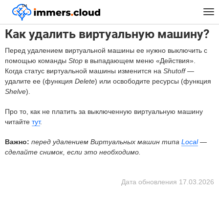
™
Главная
FAQ
Как удалить виртуальную машину?
Tog
nav
Как удалить виртуальную машину?
Перед удалением виртуальной машины ее нужно выключить с
помощью команды
Stop
в выпадающем меню «Действия».
Когда статус виртуальной машины изменится на
Shutoff
—
удалите ее (функция
Delete
) или освободите ресурсы (функция
Shelve
).
Про то, как не платить за выключенную виртуальную машину
читайте
тут
.
Важно:
перед удалением Виртуальных машин типа
Local
—
сделайте снимок, если это необходимо.
Дата обновления
17.03.2026