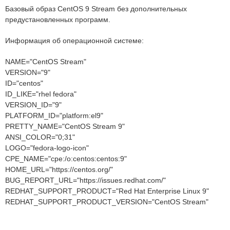
Базовый образ CentOS 9 Stream без дополнительных
предустановленных программ.
Информация об операционной системе:
NAME="CentOS Stream"
VERSION="9"
ID="centos"
ID_LIKE="rhel fedora"
VERSION_ID="9"
PLATFORM_ID="platform:el9"
PRETTY_NAME="CentOS Stream 9"
ANSI_COLOR="0;31"
LOGO="fedora-logo-icon"
CPE_NAME="cpe:/o:centos:centos:9"
HOME_URL="https://centos.org/"
BUG_REPORT_URL="https://issues.redhat.com/"
REDHAT_SUPPORT_PRODUCT="Red Hat Enterprise Linux 9"
REDHAT_SUPPORT_PRODUCT_VERSION="CentOS Stream"