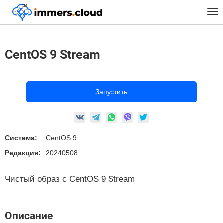
™
Главная
Предустановленные Образы
Linux
CentOS 9 Stream
Tog
nav
CentOS 9 Stream
Запустить
Система:
CentOS 9
Редакция:
20240508
Чистый образ с CentOS 9 Stream
Описание