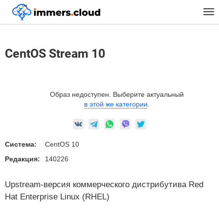
™
Главная
Предустановленные Образы
Linux
CentOS Stream 10
Tog
nav
CentOS Stream 10
Образ недоступен. Выберите актуальный
в этой же категории
.
Система:
CentOS 10
Редакция:
140226
Upstream-версия коммерческого дистрибутива Red
Hat Enterprise Linux (RHEL)