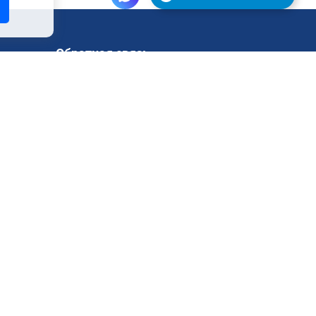
Обратная связь
Поддержка
Запрос на тестирование
Контакты
Юридическая информация
Политика конфиденциальности
Публичная оферта на оказание услуг
Условия оплаты и возврата денежных
средств
нга
Согласие на получение рекламных и