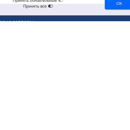
Принять обязательные
OK
Принять все
чные серверы
ерверы
RTX 3090
A2
RTX 3080
Tesla T4
NVL
A100
Tesla V100
RTX A5000
CPU-серверы
90
A10
NVMe-серверы
90
RTX 2080 Ti
нные серверы (bare metal)
Облачные серверы для рендери