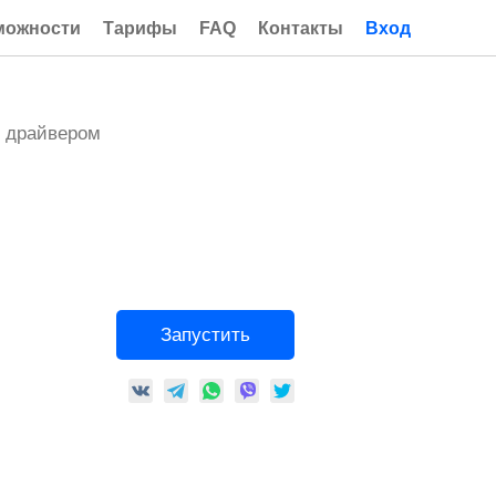
можности
Тарифы
FAQ
Контакты
Вход
м драйвером
Запустить