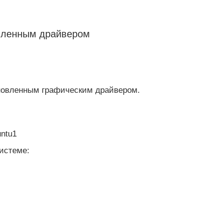
овленным драйвером
ановленным графическим драйвером.
untu1
истеме: