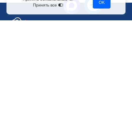
OK
Принять все
Отдел по работе с клиентами
+7 499 110-44-94
@immerscloudsale
sale@immers.cloud
Техническая поддержка
@immerscloudsupport
support@immers.cloud
Наше комьюнити
ИИ-сообщество
Рендеринг и VFX