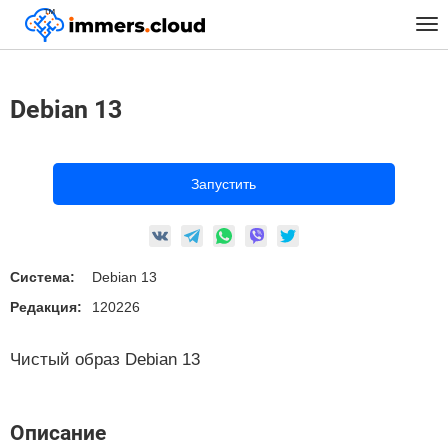
™
Главная
Предустановленные Образы
Linux
Debian 13
Tog
nav
Debian 13
Запустить
Система:
Debian 13
Редакция:
120226
Чистый образ Debian 13
Описание