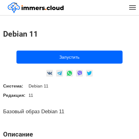
™
Главная
Предустановленные Образы
Linux
Debian 11
Tog
nav
Debian 11
Запустить
Система:
Debian 11
Редакция:
11
Базовый образ Debian 11
Описание