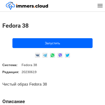
™
Главная
Предустановленные Образы
Linux
Fedora 38
Tog
nav
Fedora 38
Запустить
Система:
Fedora 38
Редакция:
20230619
Чистый образ Fedora 38
Описание