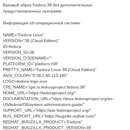
Базовый образ Fedora 38 без дополнительных
предустановленных программ.
Информация об операционной системе:
NAME="Fedora Linux"
VERSION="38 (Cloud Edition)"
ID=fedora
VERSION_ID=38
VERSION_CODENAME=""
PLATFORM_ID="platform:f38"
PRETTY_NAME="Fedora Linux 38 (Cloud Edition)"
ANSI_COLOR="0;38;2;60;110;180"
LOGO=fedora-logo-icon
CPE_NAME="cpe:/o:fedoraproject:fedora:38"
HOME_URL="https://fedoraproject.org/"
DOCUMENTATION_URL="https://docs.fedoraproject.org/en-
US/fedora/f38/system-administrators-guide/"
SUPPORT_URL="https://ask.fedoraproject.org/"
BUG_REPORT_URL="https://bugzilla.redhat.com/"
REDHAT_BUGZILLA_PRODUCT="Fedora"
REDHAT_BUGZILLA_PRODUCT_VERSION=38