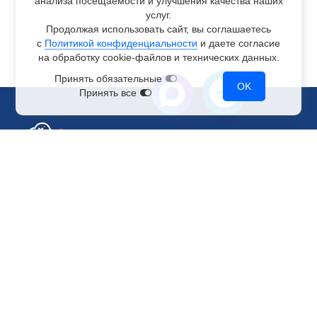
анализа посещаемости и улучшения качества наших
услуг.
Продолжая использовать сайт, вы соглашаетесь
с
Политикой конфиденциальности
и даете согласие
на обработку
cookie-файлов
и технических данных.
Принять обязательные
OK
Принять все
Отдел по работе с клиентами
+7 499 110-44-94
@immerscloudsale
sale@immers.cloud
Техническая поддержка
@immerscloudsupport
support@immers.cloud
Наше комьюнити