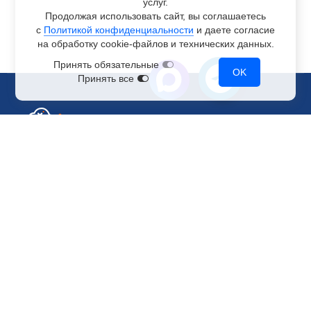
услуг.
Продолжая использовать сайт, вы соглашаетесь
с
Политикой конфиденциальности
и даете согласие
на обработку
cookie-файлов
и технических данных.
Принять обязательные
OK
Принять все
Отдел по работе с клиентами
+7 499 110-44-94
@immerscloudsale
sale@immers.cloud
Техническая поддержка
@immerscloudsupport
support@immers.cloud
Наше комьюнити
ИИ-сообщество