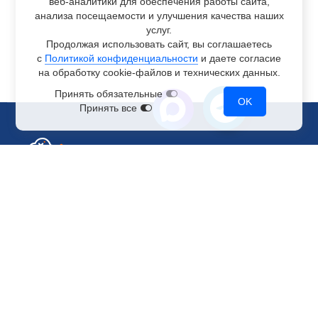
веб-аналитики
для обеспечения работы сайта,
анализа посещаемости и улучшения качества наших
услуг.
Продолжая использовать сайт, вы соглашаетесь
с
Политикой конфиденциальности
и даете согласие
на обработку
cookie-файлов
и технических данных.
Принять обязательные
OK
Принять все
Отдел по работе с клиентами
+7 499 110-44-94
@immerscloudsale
sale@immers.cloud
Техническая поддержка
@immerscloudsupport
support@immers.cloud