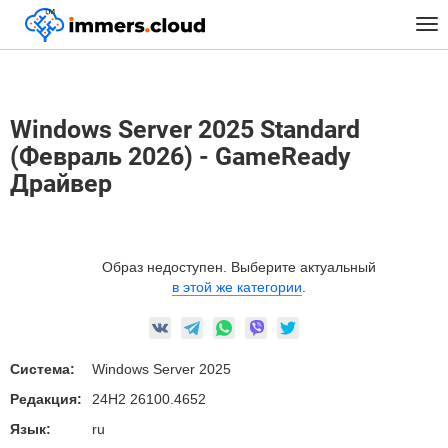
™
Главная
Предустановленные Образы
Windows
Tog
Windows Server 2025 Standard (Февраль 2026) - GameReady Драйвер
nav
Windows Server 2025 Standard
(Февраль 2026) - GameReady
Драйвер
Образ недоступен. Выберите актуальный
в этой же категории
.
Система:
Windows Server 2025
Редакция:
24H2 26100.4652
Язык:
ru