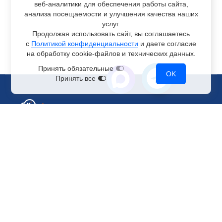
веб-аналитики
для обеспечения работы сайта,
анализа посещаемости и улучшения качества наших
услуг.
Продолжая использовать сайт, вы соглашаетесь
с
Политикой конфиденциальности
и даете согласие
на обработку
cookie-файлов
и технических данных.
Принять обязательные
OK
Принять все
Отдел по работе с клиентами
+7 499 110-44-94
@immerscloudsale
sale@immers.cloud
Техническая поддержка
@immerscloudsupport
support@immers.cloud