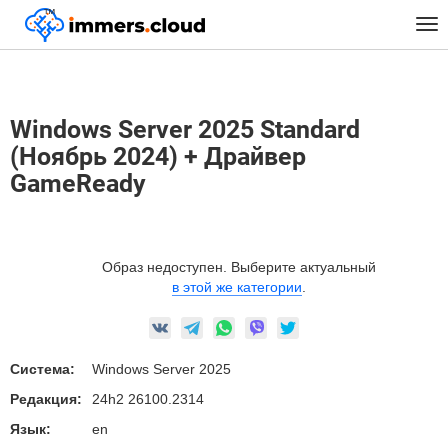
™
Главная
Предустановленные Образы
Windows
Tog
Windows Server 2025 Standard (Ноябрь 2024) + Драйвер GameReady
nav
Windows Server 2025 Standard
(Ноябрь 2024) + Драйвер
GameReady
Образ недоступен. Выберите актуальный
в этой же категории
.
Система:
Windows Server 2025
Редакция:
24h2 26100.2314
Язык:
en