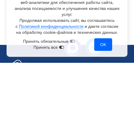
веб-аналитики
для обеспечения работы сайта,
анализа посещаемости и улучшения качества наших
услуг.
Продолжая использовать сайт, вы соглашаетесь
с
Политикой конфиденциальности
и даете согласие
на обработку
cookie-файлов
и технических данных.
Принять обязательные
OK
Принять все
Отдел по работе с клиентами
+7 499 110-44-94
@immerscloudsale
sale@immers.cloud
Техническая поддержка
@immerscloudsupport
support@immers.cloud