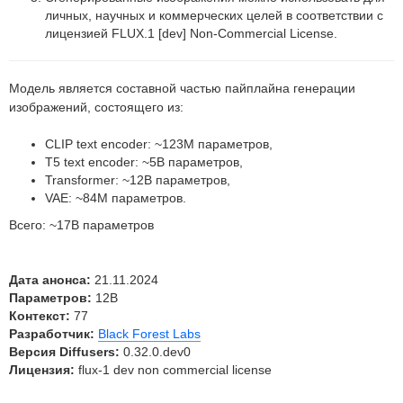
личных, научных и коммерческих целей в соответствии с
лицензией FLUX.1 [dev] Non-Commercial License.
Модель является составной частью пайплайна генерации
изображений, состоящего из:
CLIP text encoder: ~123M параметров,
T5 text encoder: ~5B параметров,
Transformer: ~12B параметров,
VAE: ~84M параметров.
Всего: ~17B параметров
Дата анонса:
21.11.2024
Параметров:
12B
Контекст:
77
Разработчик:
Black Forest Labs
Версия Diffusers:
0.32.0.dev0
Лицензия:
flux-1 dev non commercial license