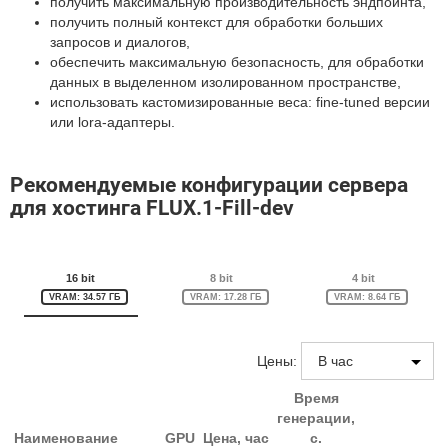
получить максимальную производительность эндпоинта,
получить полный контекст для обработки больших
запросов и диалогов,
обеспечить максимальную безопасность, для обработки
данных в выделенном изолированном пространстве,
использовать кастомизированные веса: fine-tuned версии
или lora-адаптеры.
Рекомендуемые конфигурации сервера
для хостинга FLUX.1-Fill-dev
16 bit
8 bit
4 bit
VRAM: 34.57 ГБ
VRAM: 17.28 ГБ
VRAM: 8.64 ГБ
Цены:
Время
генерации,
Наименование
GPU
Цена, час
с.