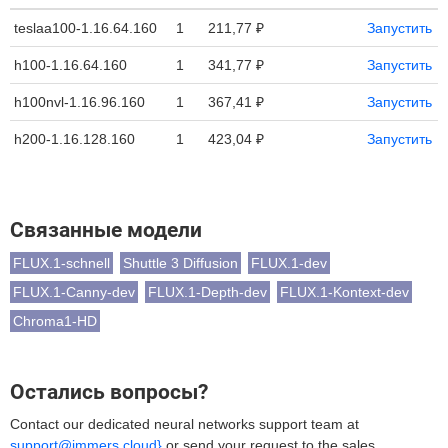
teslaa100-1.16.64.160
1
211,77 ₽
Запустить
h100-1.16.64.160
1
341,77 ₽
Запустить
h100nvl-1.16.96.160
1
367,41 ₽
Запустить
h200-1.16.128.160
1
423,04 ₽
Запустить
Связанные модели
FLUX.1-schnell
Shuttle 3 Diffusion
FLUX.1-dev
FLUX.1-Canny-dev
FLUX.1-Depth-dev
FLUX.1-Kontext-dev
Chroma1-HD
Остались вопросы?
Contact our dedicated neural networks support team at
support@immers.cloud}
or send your request to the sales