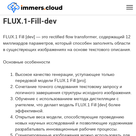
™
Главная
Модели
FLUX.1-Fill-dev
Tog
nav
FLUX.1-Fill-dev
FLUX.1 Fill [dev] — это rectified flow transformer, содержащий 12
миллиардов параметров, который способен заполнять области
в существующих изображениях на основе текстового описания.
Основные особенности
Высокое качество генерации, уступающее только
передовой модели FLUX.1 Fill [pro].
Сочетание точного следования текстовому запросу и
логичного завершения структуры исходного изображения.
Обучение с использованием метода дистилляции с
учителем, что делает модель FLUX.1 Fill [dev] более
эффективной.
Открытые веса модели, способствующие проведению
новых научных исследований и позволяющие художникам
разрабатывать инновационные рабочие процессы.
Сгенерированные изображения можно использовать для