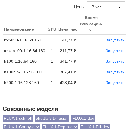
Цены:
Время
генерации,
Наименование
GPU
Цена, час
с.
rtx5090-1.16.64.160
1
141,77 ₽
Запустить
teslaa100-1.16.64.160
1
211,77 ₽
Запустить
h100-1.16.64.160
1
341,77 ₽
Запустить
h100nvl-1.16.96.160
1
367,41 ₽
Запустить
h200-1.16.128.160
1
423,04 ₽
Запустить
Связанные модели
FLUX.1-schnell
Shuttle 3 Diffusion
FLUX.1-dev
FLUX.1-Canny-dev
FLUX.1-Depth-dev
FLUX.1-Fill-dev