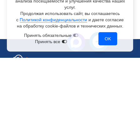
анализа посещаемости и улучшения качества наших
услуг.
Продолжая использовать сайт, вы соглашаетесь
с
Политикой конфиденциальности
и даете согласие
на обработку
cookie-файлов
и технических данных.
Принять обязательные
OK
Принять все
Отдел по работе с клиентами
+7 499 110-44-94
@immerscloudsale
sale@immers.cloud
Техническая поддержка
@immerscloudsupport
support@immers.cloud
Наше комьюнити