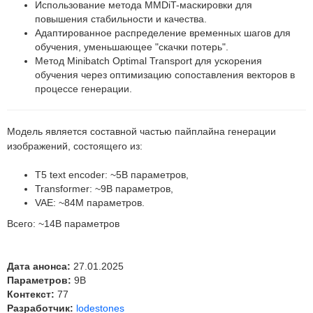
Использование метода MMDiT-маскировки для
повышения стабильности и качества.
Адаптированное распределение временных шагов для
обучения, уменьшающее "скачки потерь".
Метод Minibatch Optimal Transport для ускорения
обучения через оптимизацию сопоставления векторов в
процессе генерации.
Модель является составной частью пайплайна генерации
изображений, состоящего из:
T5 text encoder: ~5B параметров,
Transformer: ~9B параметров,
VAE: ~84M параметров.
Всего: ~14B параметров
Дата анонса:
27.01.2025
Параметров:
9B
Контекст:
77
Разработчик:
lodestones