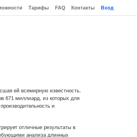
можности
Тарифы
FAQ
Контакты
Вход
есшая ей всемирную известность.
ов 671 миллиард, из которых для
 производительность и
трирует отличные результаты в
требующими анализа длинных