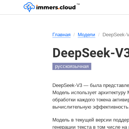
™
Главная
Модели
DeepSeek-
DeepSeek-V
русскоязычная
DeepSeek-V3 — была представлен
Модель использует архитектуру M
обработки каждого токена актив
вычислительную эффективность
Модель в текущей версии поддерж
генерации текста в том числе н