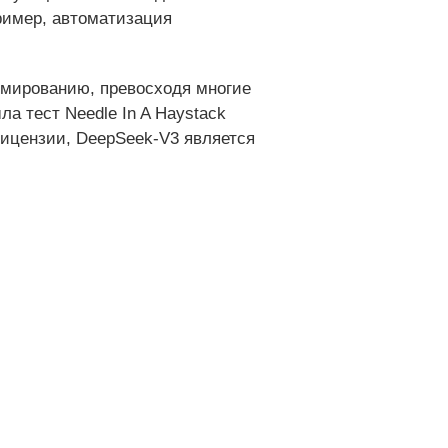
ример, автоматизация
ммированию, превосходя многие
а тест Needle In A Haystack
лицензии, DeepSeek-V3 является