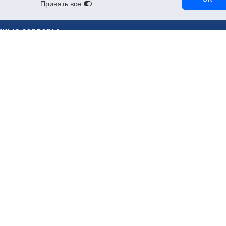
Принять все
чные серверы
ерверы
RTX 3090
A2
RTX 3080
Tesla T4
NVL
A100
Tesla V100
RTX A5000
CPU-серверы
90
A10
NVMe-серверы
90
RTX 2080 Ti
нные серверы (bare metal)
Облачные серверы для рендери