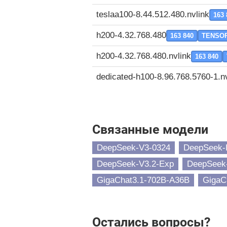
teslaa100-8.44.512.480.nvlink
163 
h200-4.32.768.480
163 840
TENSO
h200-4.32.768.480.nvlink
163 840
dedicated-h100-8.96.768.5760-1.nv
Связанные модели
DeepSeek-V3-0324
DeepSeek-
DeepSeek-V3.2-Exp
DeepSeek
GigaChat3.1-702B-A36B
GigaC
Остались вопросы?