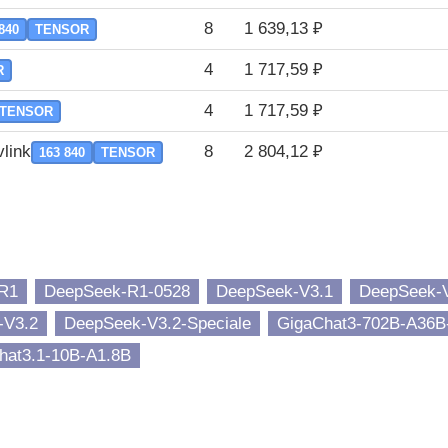
8
1 639,13 ₽
840
TENSOR
4
1 717,59 ₽
R
4
1 717,59 ₽
TENSOR
link
8
2 804,12 ₽
163 840
TENSOR
R1
DeepSeek-R1-0528
DeepSeek-V3.1
DeepSeek-V
-V3.2
DeepSeek-V3.2-Speciale
GigaChat3-702B-A36B
hat3.1-10B-A1.8B