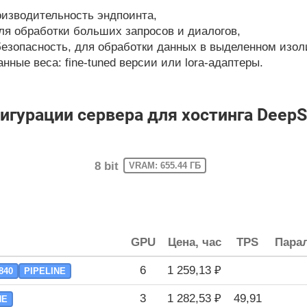
изводительность эндпоинта,
ля обработки больших запросов и диалогов,
езопасность, для обработки данных в выделенном изол
ные веса: fine-tuned версии или lora-адаптеры.
гурации сервера для хостинга Deep
8 bit
VRAM: 655.44 ГБ
GPU
Цена, час
TPS
Парал
6
1 259,13 ₽
840
PIPELINE
3
1 282,53 ₽
49,91
NE