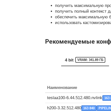
получить максимальную про
получить полный контекст д
обеспечить максимальную б
использовать кастомизирован
Рекомендуемые конфи
4 bit
VRAM: 341.89 ГБ
Наименование
teslaa100-6.44.512.480.nvlink
163 
h200-3.32.512.480
163 840
PIPELI