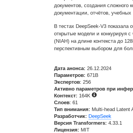
документов, создания сложного 
документации, отчётов, учебных
В тестах DeepSeek-V3 показала 
открытые модели и конкурируя с 
(NIAH) на длине контекста до 12
перспективным выбором для бол
Дата анонса:
26.12.2024
Параметров:
671B
Экспертов
: 256
Активно параметров при инфер
Контекст:
164K
Слоев
: 61
Тип внимания:
Multi-head Latent A
Разработчик:
DeepSeek
Версия Transformers:
4.33.1
Лицензия:
MIT