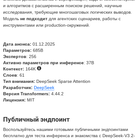
и алгоритмов с расширенным поиском решений, научные
исследования, требующие многошаговых логических выводов.
Модель
не подходит
для агентских сценариев, работы с
инструментами или production-окружений.
Дата анонса:
01.12.2025
Параметров:
685B
Экспертов
: 256
Активно параметров при инференсе
: 37B
Контекст:
164K
Слоев
: 61
Тип внимания:
DeepSeek Sparse Attention
Разработчик:
DeepSeek
Версия Transformers:
4.44.2
Лицензия:
MIT
Публичный эндпоинт
Воспользуйтесь нашими готовыми публичными эндпоинтами
бесплатно для теста инференса и знакомства с DeepSeek-V3.2-