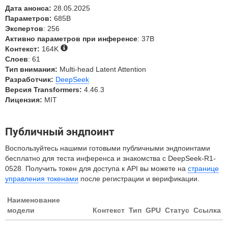
Дата анонса:
28.05.2025
Параметров:
685B
Экспертов
: 256
Активно параметров при инференсе
: 37B
Контекст:
164K
Слоев
: 61
Тип внимания:
Multi-head Latent Attention
Разработчик:
DeepSeek
Версия Transformers:
4.46.3
Лицензия:
MIT
Публичный эндпоинт
Воспользуйтесь нашими готовыми публичными эндпоинтами
бесплатно для теста инференса и знакомства с DeepSeek-R1-
0528. Получить токен для доступа к API вы можете на
странице
управления токенами
после регистрации и верификации.
Наименование
модели
Контекст
Тип
GPU
Статус
Ссылка