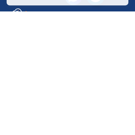
Отдел по работе с клиентами
+7 499 110-44-94
@immerscloudsale
sale@immers.cloud
Техническая поддержка
@immerscloudsupport
support@immers.cloud
Наше комьюнити
ИИ-сообщество
Рендеринг и VFX