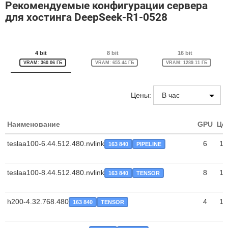
Рекомендуемые конфигурации сервера
для хостинга DeepSeek-R1-0528
4 bit
8 bit
16 bit
VRAM: 360.06 ГБ
VRAM: 655.44 ГБ
VRAM: 1289.11 ГБ
Цены:
Наименование
GPU
Цен
teslaa100-6.44.512.480.nvlink
6
1 
163 840
PIPELINE
teslaa100-8.44.512.480.nvlink
8
1 
163 840
TENSOR
h200-4.32.768.480
4
1 
163 840
TENSOR