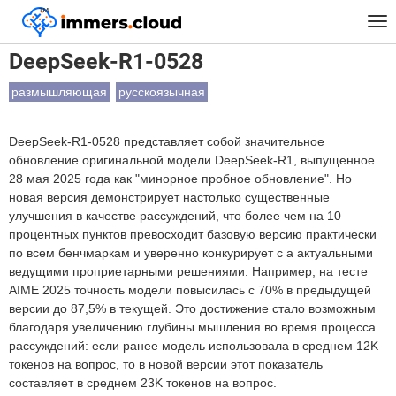
™
Главная
Модели
DeepSeek-R1-0528
Tog
nav
DeepSeek-R1-0528
размышляющая
русскоязычная
DeepSeek-R1-0528 представляет собой значительное
обновление оригинальной модели DeepSeek-R1, выпущенное
28 мая 2025 года как "минорное пробное обновление". Но
новая версия демонстрирует настолько существенные
улучшения в качестве рассуждений, что более чем на 10
процентных пунктов превосходит базовую версию практически
по всем бенчмаркам и уверенно конкурирует с а актуальными
ведущими проприетарными решениями. Например, на тесте
AIME 2025 точность модели повысилась с 70% в предыдущей
версии до 87,5% в текущей. Это достижение стало возможным
благодаря увеличению глубины мышления во время процесса
рассуждений: если ранее модель использовала в среднем 12K
токенов на вопрос, то в новой версии этот показатель
составляет в среднем 23K токенов на вопрос.