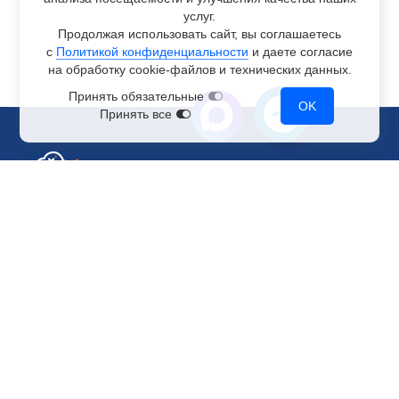
услуг.
Продолжая использовать сайт, вы соглашаетесь
с
Политикой конфиденциальности
и даете согласие
на обработку
cookie-файлов
и технических данных.
Принять обязательные
OK
Принять все
Отдел по работе с клиентами
+7 499 110-44-94
@immerscloudsale
sale@immers.cloud
Техническая поддержка
@immerscloudsupport
support@immers.cloud
Наше комьюнити