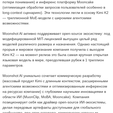
потери понимания) и инференс платформу Mooncake
(оптимизация обработки запросов пользователей особенно в
long-context сценариях). Эти технологии легли в основу Kimi K2
— триллионной MoE-модели с широкими агентскими
возможностями.
Moonshot AI активно поддерживает open-source экосистему: под
модифицированной MIT-лицензией выпущен целый ряд
моделей различного размера и назначения. Однако настоящий
прорыв и мировое признание компания получила с выходом
Kimi K2 — на момент релиза это была самая крупная открытая
языковая модель в мире, преодолевшая рубеж в 1 триллион
параметров.
Moonshot AI уникально сочетает коммерческую разработку
(массовый продукт Kimi с длинным контекстом, расширенными
агентскими возможностями и оптимизированным инференсом
на ресурсах компании) с глубокими научными инновациями в
области ИИ (MuonClip, MoBA, Mooncake). Компания
позиционирует себя как драйвер open-source ИИ-экосистемы,
делая передовые артефакты доступными для глобального
сообщества, при этом оставаясь коммерчески успешным