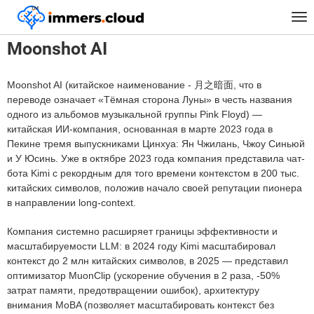
™
Главная
Moonshot AI
Tog
nav
Moonshot AI
Moonshot AI (китайское наименование - 月之暗面, что в
переводе означает «Тёмная сторона Луны» в честь названия
одного из альбомов музыкальной группы Pink Floyd) —
китайская ИИ-компания, основанная в марте 2023 года в
Пекине тремя выпускниками Цинхуа: Ян Чжилань, Чжоу Синьюй
и У Юсинь. Уже в октябре 2023 года компания представила чат-
бота Kimi с рекордным для того времени контекстом в 200 тыс.
китайских символов, положив начало своей репутации пионера
в направлении long-context.
Компания системно расширяет границы эффективности и
масштабируемости LLM: в 2024 году Kimi масштабировал
контекст до 2 млн китайских символов, в 2025 — представил
оптимизатор MuonClip (ускорение обучения в 2 раза, -50%
затрат памяти, предотвращении ошибок), архитектуру
внимания MoBA (позволяет масштабировать контекст без