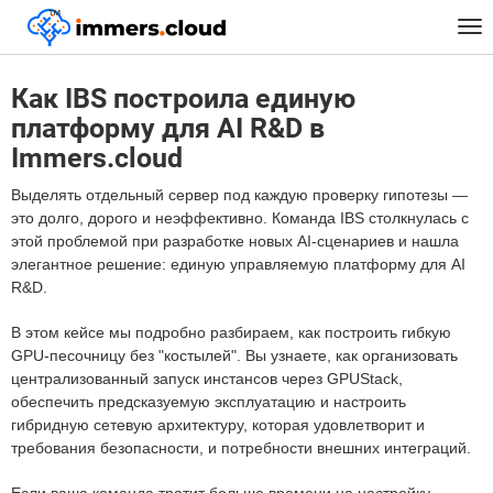
™
Главная
FAQ
Tog
Как IBS построила единую платформу для AI R&D в Immers.cloud
nav
Как IBS построила единую
платформу для AI R&D в
Immers.cloud
Выделять отдельный сервер под каждую проверку гипотезы —
это долго, дорого и неэффективно. Команда IBS столкнулась с
этой проблемой при разработке новых AI-сценариев и нашла
элегантное решение: единую управляемую платформу для AI
R&D.
В этом кейсе мы подробно разбираем, как построить гибкую
GPU-песочницу без "костылей". Вы узнаете, как организовать
централизованный запуск инстансов через GPUStack,
обеспечить предсказуемую эксплуатацию и настроить
гибридную сетевую архитектуру, которая удовлетворит и
требования безопасности, и потребности внешних интеграций.