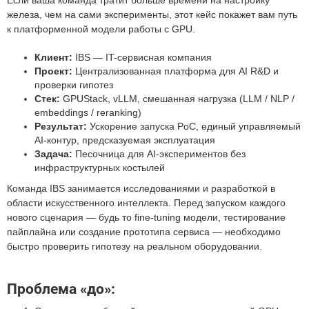
Если ваша команда тратит больше времени на настройку
железа, чем на сами эксперименты, этот кейс покажет вам путь
к платформенной модели работы с GPU.
Клиент:
IBS — IT-сервисная компания
Проект:
Централизованная платформа для AI R&D и
проверки гипотез
Стек:
GPUStack, vLLM, смешанная нагрузка (LLM / NLP /
embeddings / reranking)
Результат:
Ускорение запуска PoC, единый управляемый
AI-контур, предсказуемая эксплуатация
Задача:
Песочница для AI-экспериментов без
инфраструктурных костылей
Команда IBS занимается исследованиями и разработкой в
области искусственного интеллекта. Перед запуском каждого
нового сценария — будь то fine-tuning модели, тестирование
пайплайна или создание прототипа сервиса — необходимо
быстро проверить гипотезу на реальном оборудовании.
Проблема «до»: