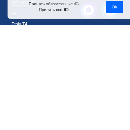
RTX 2080 Ti
Принять обязательные
OK
Принять все
A2
Tesla T4
Tesla V100
CPU-серверы
NVMe-серверы
Выделенные серверы (bare metal)
Облачные серверы для рендеринга
Обратная связь
Поддержка
Запрос на тестирование