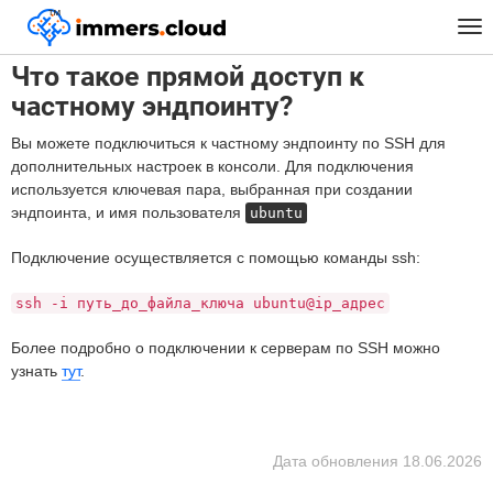
™
Главная
FAQ
Что такое прямой доступ к частному эндпоинту?
Tog
nav
Что такое прямой доступ к
частному эндпоинту?
Вы можете подключиться к частному эндпоинту по SSH для
дополнительных настроек в консоли. Для подключения
используется ключевая пара, выбранная при создании
эндпоинта, и имя пользователя
ubuntu
Подключение осуществляется с помощью команды ssh:
ssh -i путь_до_файла_ключа ubuntu@ip_адрес
Более подробно о подключении к серверам по SSH можно
узнать
тут
.
Дата обновления
18.06.2026