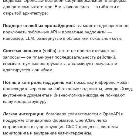
моделью, OpenClaw построен как универсальная платформа
для автономных агентов. Его главная сила — в гибкости и
открытой архитектуре:
Поддержка любых провайдеров:
вы можете одновременно
подключать публичные API и приватные эндпоинты —
например, LLM, развернутые в облаке или локальной сети;
Система навыков (skills):
агент не просто отвечает на
запросы — он планирует последовательность действий,
вызывает нужные инструменты, анализирует результат и
адаптируется к ошибкам;
Полный контроль над данными:
поскольку инференс может
происходить через ваши собственные эндпоинты, исходный код,
внутренние документы и бизнес-логика никогда не покидают
вашу инфраструктуру;
Легкая интеграция:
благодаря совместимости с OpenAPI и
поддержке стандартных форматов, OpenClaw легко
встраивается в существующие CI/CD-процессы, системы
мониторинга и внутренние чат-интерфейсы.