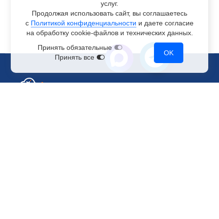
услуг.
Продолжая использовать сайт, вы соглашаетесь
с
Политикой конфиденциальности
и даете согласие
на обработку
cookie-файлов
и технических данных.
Принять обязательные
OK
Принять все
Отдел по работе с клиентами
+7 499 110-44-94
@immerscloudsale
sale@immers.cloud
Техническая поддержка
@immerscloudsupport
support@immers.cloud
Наше комьюнити
ИИ-сообщество