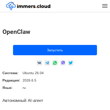
™
Главная
Предустановленные Образы
Linux
Neuralnetworks
Tog
OpenClaw
nav
OpenClaw
Запустить
Система:
Ubuntu 26.04
Редакция:
2026.6.5
Язык:
ru
Автономный AI-агент