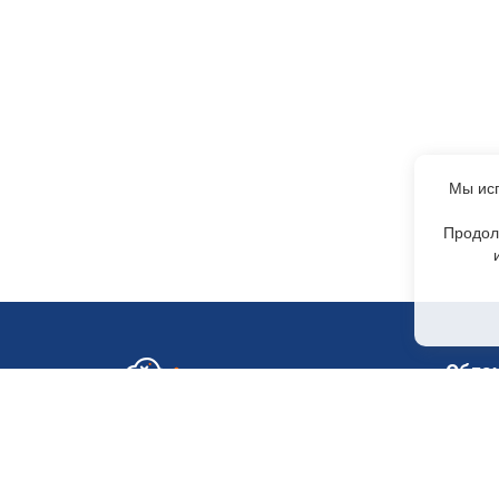
Мы исп
Продол
Обла
GPU-с
Отдел по работе с клиентами
+7 499 110-44-94
H200
@immerscloudsale