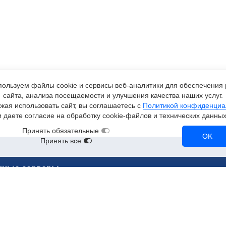
ользуем файлы cookie и сервисы
веб-аналитики
для обеспечения 
сайта, анализа посещаемости и улучшения качества наших услуг.
жая использовать сайт, вы соглашаетесь с
Политикой конфиденциа
и даете согласие на обработку
cookie-файлов
и технических данных
Принять обязательные
OK
Принять все
чные серверы
ерверы
RTX 3090
A2
RTX 3080
Tesla T4