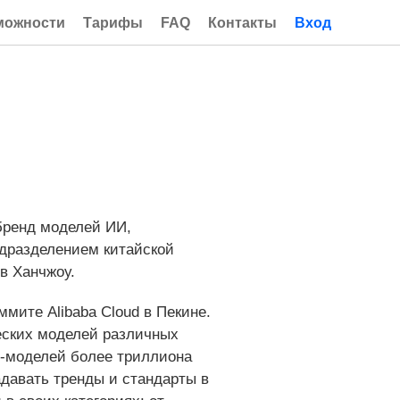
можности
Тарифы
FAQ
Контакты
Вход
бренд моделей ИИ,
одразделением китайской
 в Ханчжоу.
ммите Alibaba Cloud в Пекине.
ческих моделей различных
E-моделей более триллиона
адавать тренды и стандарты в