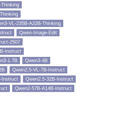
Thinking
Thinking
n3-VL-235B-A22B-Thinking
truct
Qwen-Image-Edit
ruct-2507
-Instruct
n3-1.7B
Qwen3-4B
2B
Qwen2.5-VL-7B-Instruct
Instruct
Qwen2.5-32B-Instruct
ruct
Qwen2-57B-A14B-Instruct