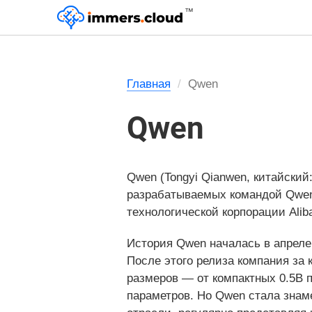
™
Главная
Qwen
Qwen
Qwen (Tongyi Qianwen, китайск
разрабатываемых командой Qwen 
технологической корпорации Aliba
История Qwen началась в апреле 
После этого релиза компания за
размеров — от компактных 0.5B 
параметров. Но Qwen стала знаме