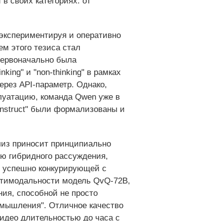
в своих категориях: от
 экспериментируя и оперативно
м этого тезиса стал
Первоначально была
ng" и "non-thinking" в рамках
рез API-параметр. Однако,
луатацию, команда Qwen уже в
Instruct" были формализованы и
лиз приносит принципиально
ю гибридного рассуждения,
, успешно конкурирующей с
ьтимодальности модель QvQ-72B,
ния, способной не просто
 "мышления". Отличное качество
идео длительностью до часа с