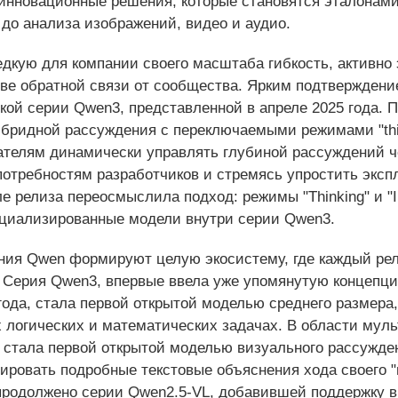
инновационные решения, которые становятся эталонами 
до анализа изображений, видео и аудио.
дкую для компании своего масштаба гибкость, активно
ове обратной связи от сообщества. Ярким подтверждение
ой серии Qwen3, представленной в апреле 2025 года. 
бридной рассуждения с переключаемыми режимами "thinki
ателям динамически управлять глубиной рассуждений че
отребностям разработчиков и стремясь упростить эксп
е релиза переосмыслила подход: режимы "Thinking" и "
ециализированные модели внутри серии Qwen3.
ния Qwen формируют целую экосистему, где каждый ре
 Серия Qwen3, впервые ввела уже упомянутую концепци
года, стала первой открытой моделью среднего размера
 логических и математических задачах. В области мул
, стала первой открытой моделью визуального рассужде
ерировать подробные текстовые объяснения хода своего
родолжено серии Qwen2.5-VL, добавившей поддержку в