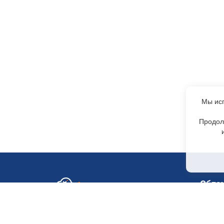
Мы исп
Продол
Обла
GPU-с
Отдел по работе с клиентами