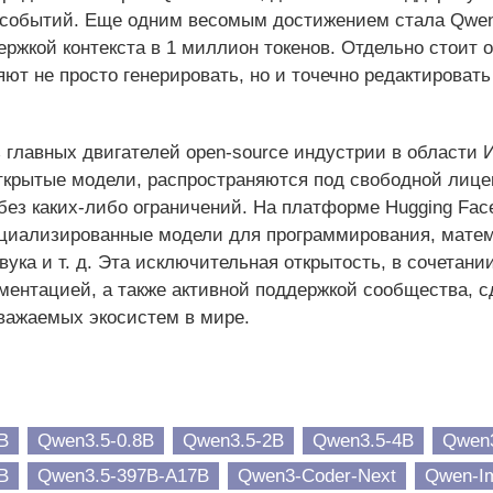
 событий. Еще одним весомым достижением стала Qwen
ержкой контекста в 1 миллион токенов. Отдельно стоит
яют не просто генерировать, но и точечно редактироват
 главных двигателей open-source индустрии в области
ткрытые модели, распространяются под свободной лицен
без каких-либо ограничений. На платформе Hugging Fac
ециализированные модели для программирования, мате
ука и т. д. Эта исключительная открытость, в сочетании
ентацией, а также активной поддержкой сообщества, 
важаемых экосистем в мире.
B
Qwen3.5-0.8B
Qwen3.5-2B
Qwen3.5-4B
Qwen3
B
Qwen3.5-397B-A17B
Qwen3-Coder-Next
Qwen-I