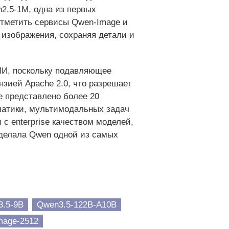
2.5-1M, одна из первых
 отметить сервисы Qwen-Image и
ь изображения, сохраняя детали и
 ИИ, поскольку подавляющее
зией Apache 2.0, что разрешает
e представлено более 20
матики, мультимодальных задач
 с enterprise качеством моделей,
сделала Qwen одной из самых
.5-9B
Qwen3.5-122B-A10B
mage-2512