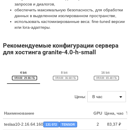
запросов и диалогов,
обеспечить максимальную безопасность, для обработки
данных в выделенном изолированном пространстве,
использовать кастомизированные веса: fine-tuned версии
или lora-адаптеры.
Рекомендуемые конфигурации сервера
для хостинга granite-4.0-h-small
4 bit
8 bit
16 bit
VRAM: 29.86 ГБ
VRAM: 36.68 ГБ
VRAM: 65.48 ГБ
Цены:
Наименование
GPU
Цена, час
T
teslaa10-2.16.64.160
2
83,37 ₽
131 072
TENSOR