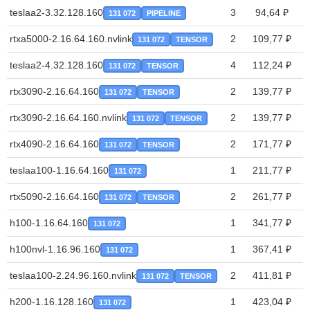
teslaa2-3.32.128.160
3
94,64 ₽
131 072
PIPELINE
rtxa5000-2.16.64.160.nvlink
2
109,77 ₽
131 072
TENSOR
teslaa2-4.32.128.160
4
112,24 ₽
131 072
TENSOR
rtx3090-2.16.64.160
2
139,77 ₽
131 072
TENSOR
rtx3090-2.16.64.160.nvlink
2
139,77 ₽
131 072
TENSOR
rtx4090-2.16.64.160
2
171,77 ₽
131 072
TENSOR
teslaa100-1.16.64.160
1
211,77 ₽
131 072
rtx5090-2.16.64.160
2
261,77 ₽
131 072
TENSOR
h100-1.16.64.160
1
341,77 ₽
131 072
h100nvl-1.16.96.160
1
367,41 ₽
131 072
teslaa100-2.24.96.160.nvlink
2
411,81 ₽
131 072
TENSOR
h200-1.16.128.160
1
423,04 ₽
131 072