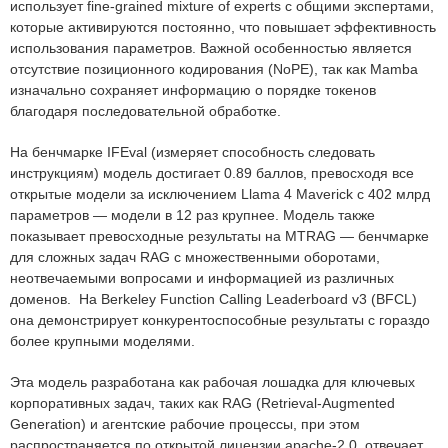
использует fine-grained mixture of experts с общими экспертами,
которые активируются постоянно, что повышает эффективность
использования параметров. Важной особенностью является
отсутствие позиционного кодирования (NoPE), так как Mamba
изначально сохраняет информацию о порядке токенов
благодаря последовательной обработке.
На бенчмарке IFEval (измеряет способность следовать
инструкциям) модель достигает 0.89 баллов, превосходя все
открытые модели за исключением Llama 4 Maverick с 402 млрд
параметров — модели в 12 раз крупнее. Модель также
показывает превосходные результаты на MTRAG — бенчмарке
для сложных задач RAG с множественными оборотами,
неотвечаемыми вопросами и информацией из различных
доменов. На Berkeley Function Calling Leaderboard v3 (BFCL)
она демонстрирует конкурентоспособные результаты с гораздо
более крупными моделями.
Эта модель разработана как рабочая лошадка для ключевых
корпоративных задач, таких как RAG (Retrieval-Augmented
Generation) и агентские рабочие процессы, при этом
распространяется по открытой лицензии apache-2.0, отвечает