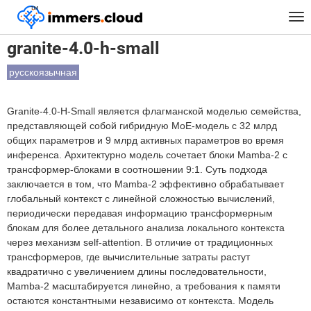
™
Главная
Модели
granite-4.0-h-small
Tog
nav
granite-4.0-h-small
русскоязычная
Granite-4.0-H-Small является флагманской моделью семейства,
представляющей собой гибридную MoE-модель с 32 млрд
общих параметров и 9 млрд активных параметров во время
инференса. Архитектурно модель сочетает блоки Mamba-2 с
трансформер-блоками в соотношении 9:1. Суть подхода
заключается в том, что Mamba-2 эффективно обрабатывает
глобальный контекст с линейной сложностью вычислений,
периодически передавая информацию трансформерным
блокам для более детального анализа локального контекста
через механизм self-attention. В отличие от традиционных
трансформеров, где вычислительные затраты растут
квадратично с увеличением длины последовательности,
Mamba-2 масштабируется линейно, а требования к памяти
остаются константными независимо от контекста. Модель