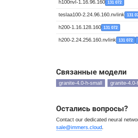
h100nvl-1.16.96.160
131 072
teslaa100-2.24.96.160.nvlink
131 0
h200-1.16.128.160
131 072
h200-2.24.256.160.nvlink
131 072
Связанные модели
granite-4.0-h-small
granite-4.0
Остались вопросы?
Contact our dedicated neural netw
sale@immers.cloud
.