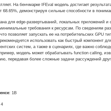
тляет. На бенчмарке IFEval модель достигает результат
 68.65%, демонстрируя сильные способности в понима
ана для edge-развертываний, локальных приложений и с
и минимальные требования к ресурсам. По сведениям раз
что позволяет запускать ее на потребительских GPU ти
 рекомендуется использовать как быстрый компонент д
гентских систем, а также в сценариях, где важно соблю
имер, модель может обрабатывать function calling, из
ию, передавая более сложные задачи рассуждений дру
енсе
: 1B
 4