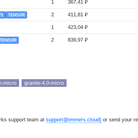
1
367,41 ₽
2
411,81 ₽
72
TENSOR
1
423,04 ₽
2
839,97 ₽
TENSOR
-h-micro
granite-4.0-micro
orks support team at
support@immers.cloud}
or send your re