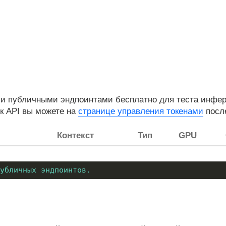
 публичными эндпоинтами бесплатно для теста инференс
 к API вы можете на
странице управления токенами
после
Контекст
Тип
GPU
убличных эндпоинтов.