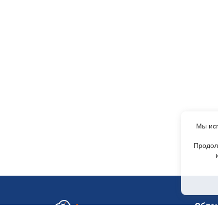
Мы исп
Продол
Обла