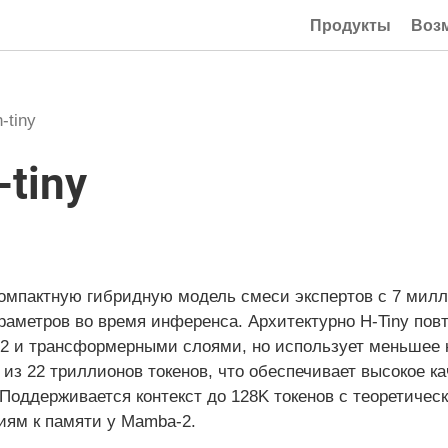
Продукты
Воз
h-tiny
-tiny
т компактную гибридную модель смеси экспертов с 7 ми
аметров во время инференса. Архитектурно H-Tiny повт
2 и трансформерными слоями, но использует меньшее 
 из 22 триллионов токенов, что обеспечивает высокое к
 Поддерживается контекст до 128K токенов с теоретиче
иям к памяти у Mamba-2.