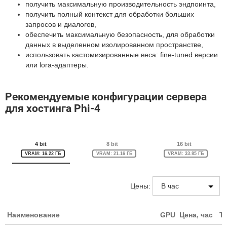
получить максимальную производительность эндпоинта,
получить полный контекст для обработки больших
запросов и диалогов,
обеспечить максимальную безопасность, для обработки
данных в выделенном изолированном пространстве,
использовать кастомизированные веса: fine-tuned версии
или lora-адаптеры.
Рекомендуемые конфигурации сервера
для хостинга Phi-4
4 bit
8 bit
16 bit
VRAM: 16.22 ГБ
VRAM: 21.16 ГБ
VRAM: 33.85 ГБ
Цены:
Наименование
GPU
Цена, час
T