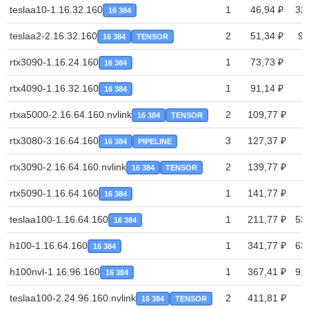
teslaa10-1.16.32.160
1
46,94 ₽
32
16 384
teslaa2-2.16.32.160
2
51,34 ₽
9,
16 384
TENSOR
rtx3090-1.16.24.160
1
73,73 ₽
16 384
rtx4090-1.16.32.160
1
91,14 ₽
16 384
rtxa5000-2.16.64.160.nvlink
2
109,77 ₽
16 384
TENSOR
rtx3080-3.16.64.160
3
127,37 ₽
16 384
PIPELINE
rtx3090-2.16.64.160.nvlink
2
139,77 ₽
16 384
TENSOR
rtx5090-1.16.64.160
1
141,77 ₽
16 384
teslaa100-1.16.64.160
1
211,77 ₽
53
16 384
h100-1.16.64.160
1
341,77 ₽
63
16 384
h100nvl-1.16.96.160
1
367,41 ₽
91
16 384
teslaa100-2.24.96.160.nvlink
2
411,81 ₽
16 384
TENSOR