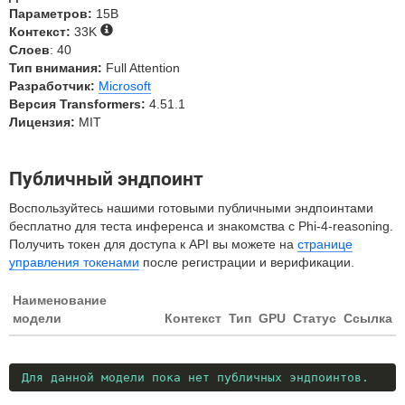
Параметров:
15B
Контекст:
33K
Слоев
: 40
Тип внимания:
Full Attention
Разработчик:
Microsoft
Версия Transformers:
4.51.1
Лицензия:
MIT
Публичный эндпоинт
Воспользуйтесь нашими готовыми публичными эндпоинтами
бесплатно для теста инференса и знакомства с Phi-4-reasoning.
Получить токен для доступа к API вы можете на
странице
управления токенами
после регистрации и верификации.
Наименование
модели
Контекст
Тип
GPU
Статус
Ссылка
Для данной модели пока нет публичных эндпоинтов.