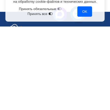
на обработку
cookie-файлов
и технических данных.
Принять обязательные
OK
Принять все
Отдел по работе с клиентами
+7 499 110-44-94
@immerscloudsale
sale@immers.cloud
Техническая поддержка
@immerscloudsupport
support@immers.cloud
Наше комьюнити
ИИ-сообщество
Рендеринг и VFX