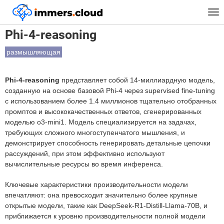
™
Главная
Модели
Phi-4-reasoning
Tog
nav
Phi-4-reasoning
размышляющая
Phi-4-reasoning
представляет собой 14-миллиардную модель,
созданную на основе базовой Phi-4 через supervised fine-tuning
с использованием более 1.4 миллионов тщательно отобранных
промптов и высококачественных ответов, сгенерированных
моделью o3-mini1. Модель специализируется на задачах,
требующих сложного многоступенчатого мышления, и
демонстрирует способность генерировать детальные цепочки
рассуждений, при этом эффективно используют
вычислительные ресурсы во время инференса.
Ключевые характеристики производительности модели
впечатляют: она превосходит значительно более крупные
открытые модели, такие как DeepSeek-R1-Distill-Llama-70B, и
приближается к уровню производительности полной модели