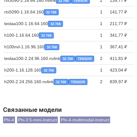
rtx3090-2.16.64.160.nvlink
2
139,77 ₽
32 768
TENSOR
rtx5090-1.16.64.160
1
141,77 ₽
32 768
teslaa100-1.16.64.160
1
211,77 ₽
32 768
h100-1.16.64.160
1
341,77 ₽
32 768
h100nvl-1.16.96.160
1
367,41 ₽
32 768
teslaa100-2.24.96.160.nvlink
2
411,81 ₽
32 768
TENSOR
h200-1.16.128.160
1
423,04 ₽
32 768
h200-2.24.256.160.nvlink
2
839,97 ₽
32 768
TENSOR
Связанные модели
Phi-4
Phi-3.5-mini-instruct
Phi-4-multimodal-instruct