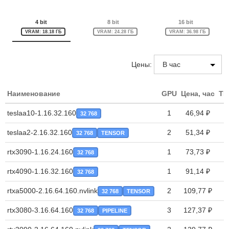
4 bit
8 bit
16 bit
VRAM: 18.18 ГБ
VRAM: 24.28 ГБ
VRAM: 36.98 ГБ
Цены:
Наименование
GPU
Цена, час
TP
teslaa10-1.16.32.160
1
46,94 ₽
32 768
teslaa2-2.16.32.160
2
51,34 ₽
32 768
TENSOR
rtx3090-1.16.24.160
1
73,73 ₽
32 768
rtx4090-1.16.32.160
1
91,14 ₽
32 768
rtxa5000-2.16.64.160.nvlink
2
109,77 ₽
32 768
TENSOR
rtx3080-3.16.64.160
3
127,37 ₽
32 768
PIPELINE