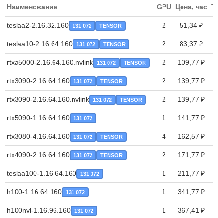
Наименование
GPU
Цена, час
T
teslaa2-2.16.32.160
2
51,34 ₽
131 072
TENSOR
teslaa10-2.16.64.160
2
83,37 ₽
131 072
TENSOR
rtxa5000-2.16.64.160.nvlink
2
109,77 ₽
131 072
TENSOR
rtx3090-2.16.64.160
2
139,77 ₽
131 072
TENSOR
rtx3090-2.16.64.160.nvlink
2
139,77 ₽
131 072
TENSOR
rtx5090-1.16.64.160
1
141,77 ₽
131 072
rtx3080-4.16.64.160
4
162,57 ₽
131 072
TENSOR
rtx4090-2.16.64.160
2
171,77 ₽
131 072
TENSOR
teslaa100-1.16.64.160
1
211,77 ₽
131 072
h100-1.16.64.160
1
341,77 ₽
131 072
h100nvl-1.16.96.160
1
367,41 ₽
131 072