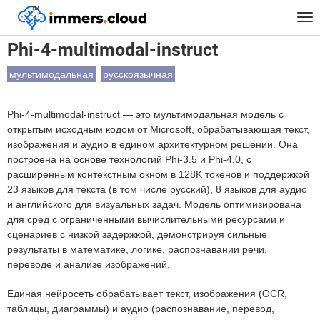
™
Главная
Модели
Phi-4-multimodal-instruct
Tog
nav
Phi-4-multimodal-instruct
мультимодальная
русскоязычная
Phi-4-multimodal-instruct — это мультимодальная модель с
открытым исходным кодом от Microsoft, обрабатывающая текст,
изображения и аудио в едином архитектурном решении. Она
построена на основе технологий Phi-3.5 и Phi-4.0, с
расширенным контекстным окном в 128K токенов и поддержкой
23 языков для текста (в том числе русский), 8 языков для аудио
и английского для визуальных задач. Модель оптимизирована
для сред с ограниченными вычислительными ресурсами и
сценариев с низкой задержкой, демонстрируя сильные
результаты в математике, логике, распознавании речи,
переводе и анализе изображений.
Единая нейросеть обрабатывает текст, изображения (OCR,
таблицы, диаграммы) и аудио (распознавание, перевод,