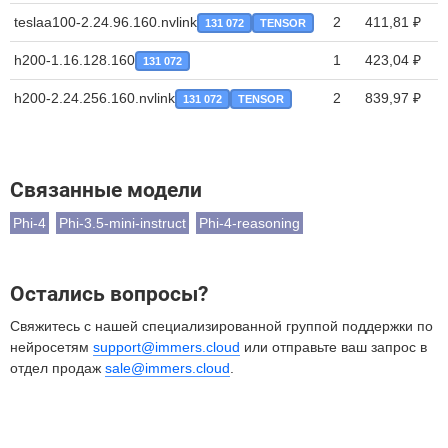
teslaa100-2.24.96.160.nvlink
2
411,81 ₽
131 072
TENSOR
h200-1.16.128.160
1
423,04 ₽
131 072
h200-2.24.256.160.nvlink
2
839,97 ₽
131 072
TENSOR
Связанные модели
Phi-4
Phi-3.5-mini-instruct
Phi-4-reasoning
Остались вопросы?
Свяжитесь с нашей специализированной группой поддержки по
нейросетям
support@immers.cloud
или отправьте ваш запрос в
отдел продаж
sale@immers.cloud
.