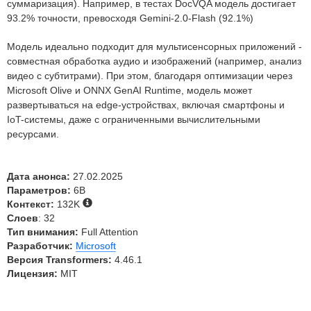
суммаризация). Например, в тестах DocVQA модель достигает
93.2% точности, превосходя Gemini-2.0-Flash (92.1%)
Модель идеально подходит для
мультисенсорных приложений -
совместная обработка аудио и изображений (например, анализ
видео с субтитрами). При этом, благодаря оптимизации через
Microsoft Olive и ONNX GenAI Runtime, модель может
развертываться на edge-устройствах, включая смартфоны и
IoT-системы, даже с ограниченными вычислительными
ресурсами.
Дата анонса:
27.02.2025
Параметров:
6B
Контекст:
132K
Слоев
: 32
Тип внимания:
Full Attention
Разработчик:
Microsoft
Версия Transformers:
4.46.1
Лицензия:
MIT